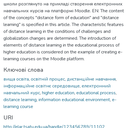
школи розглянуто на прикладі створення електронних
навчальних курсів на платформі Moodle. EN: The content
of the concepts "distance form of education" and "distance
learning" is specified in this article. The characteristic features
of distance learning in the conditions of challenges and
globalization changes are determined. The introduction of
elements of distance learning in the educational process of
higher education is considered on the example of creating e-
learning courses on the Moodle platform.
Ключові слова
вища освіта
,
освітній процес
,
дистанційне навчання
,
інформаційне освітнє середовище
,
електронний
навчальний курс
,
higher education
,
educational process
,
distance learning
,
information educational environment
,
e-
learning course
URI
http://elar.tsatu.edu.ua/handle/123456789/11102