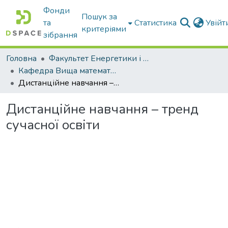
Фонди
Пошук за
та
Статистика
Увій
критеріями
зібрання
Головна
Факультет Енергетики і комп'ютерних технологій
Кафедра Вища математика та фізика
Дистанційне навчання – тренд сучасної освіти
Дистанційне навчання – тренд
сучасної освіти
Вантажиться...