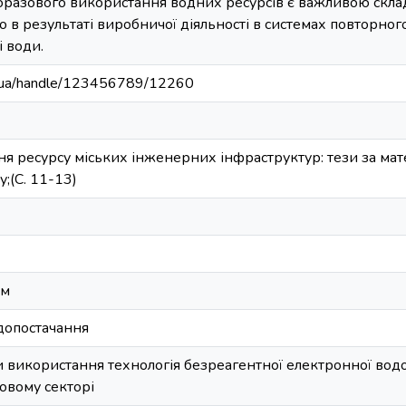
оразового використання водних ресурсів є важливою склад
о в результаті виробничої діяльності в системах повторно
і води.
edu.ua/handle/123456789/12260
 ресурсу міських інженерних інфраструктур: тези за мат
;(С. 11-13)
ом
допостачання
и використання технологія безреагентної електронної водо
овому секторі