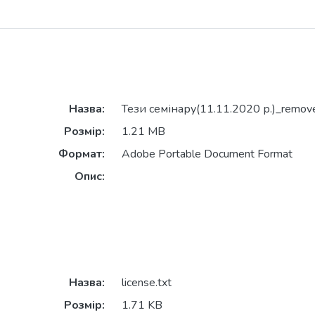
Назва:
Тези семінару(11.11.2020 р.)_remov
Розмір:
1.21 MB
Формат:
Adobe Portable Document Format
Опис:
Назва:
license.txt
Розмір:
1.71 KB