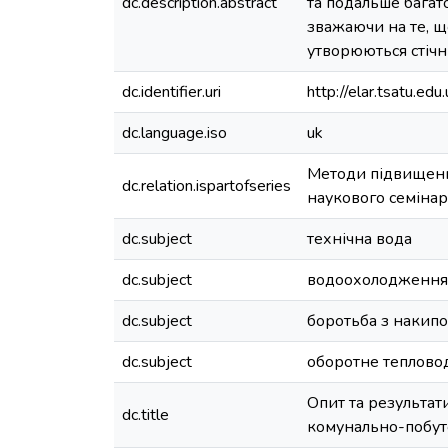
dc.description.abstract
та подальше багат
зважаючи на те, щ
утворюються стічн
dc.identifier.uri
http://elar.tsatu.
dc.language.iso
uk
Методи підвищення
dc.relation.ispartofseries
наукового семінару
dc.subject
технічна вода
dc.subject
водоохолодження
dc.subject
боротьба з накип
dc.subject
оборотне теплово
Опит та результат
dc.title
комунально-побут