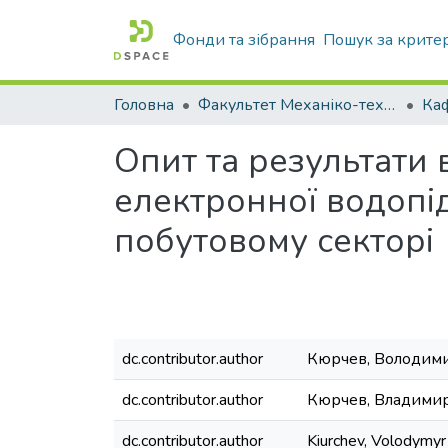
Фонди та зібрання
Пошук за крите
Головна
Факультет Механіко-технологічний
Опит та результати 
електронної водопі
побутовому секторі
dc.contributor.author
Кюрчев, Володим
dc.contributor.author
Кюрчев, Владими
dc.contributor.author
Kiurchev, Volodymyr