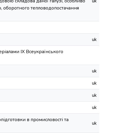
овою складова даної галузі, особливо
uk
го, оборотного тепловодопостачання
uk
еріалами ІХ Всеукраїнського
uk
uk
uk
uk
підготовки в промисловості та
uk