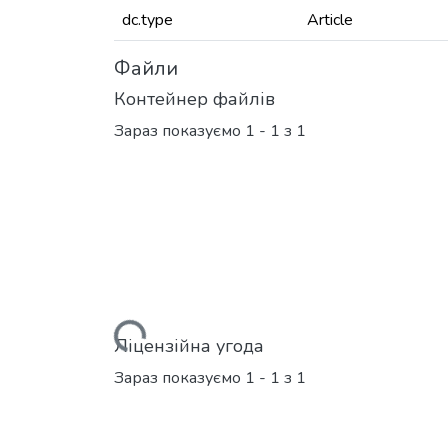
dc.type
Article
Файли
Контейнер файлів
Зараз показуємо
1 - 1 з 1
Вантажиться...
Ліцензійна угода
Зараз показуємо
1 - 1 з 1