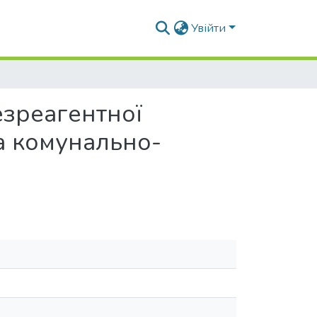
Увійти
езреагентної
а комунально-