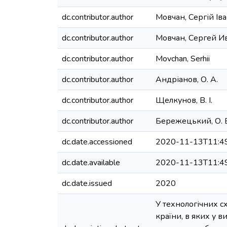
dc.contributor.author
Мовчан, Сергій Ів
dc.contributor.author
Мовчан, Сергей И
dc.contributor.author
Movchan, Serhii
dc.contributor.author
Андріанов, О. А.
dc.contributor.author
Щелкунов, В. І.
dc.contributor.author
Бережецький, О. 
dc.date.accessioned
2020-11-13T11:4
dc.date.available
2020-11-13T11:4
dc.date.issued
2020
У технологічних 
країни, в яких у в