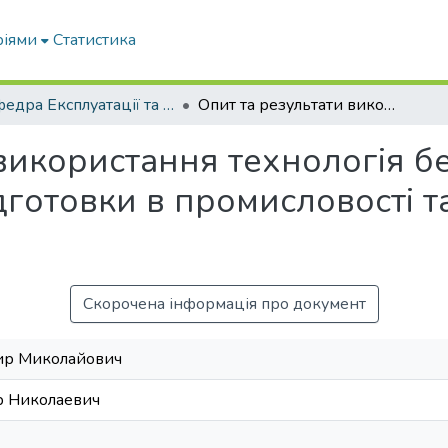
ріями
Статистика
Кафедра Експлуатації та технічного сервісу машин
Опит та результати використання технологія безреагентної електронної водопідготовки в промисловості та комунально-побутовому секторі
використання технологія б
дготовки в промисловості т
Скорочена інформація про документ
ир Миколайович
р Николаевич