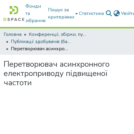
Фонди
Пошук за
та
Статистика
Увій
критеріями
зібрання
Головна
Конференції, збірки, публікації молодих вчених і здобувачів : магістрів, бакалаврів, аспірантів.
Публікації здобувачів (бакалаврів. магістрів, аспірантів)
Перетворювач асинхронного електроприводу підвищеної частоти
Перетворювач асинхронного
електроприводу підвищеної
частоти