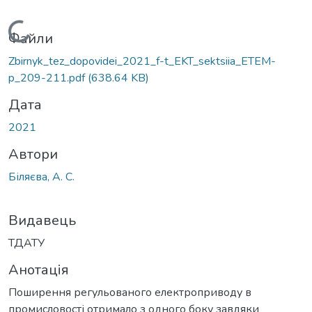
Вантажиться...
Файли
Zbirnyk_tez_dopovidei_2021_f-t_EKT_sektsiia_ETEM-
p_209-211.pdf
(638.64 KB)
Дата
2021
Автори
Біляєва, А. С.
Видавець
ТДАТУ
Анотація
Поширення регульованого електроприводу в
промисловості отримало з одного боку завдяки