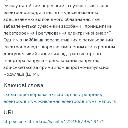
експлуатаційним перевагам і гнучкості, які надає
електропривод, а з іншого– удосконаленню і
здешевленню відповідного обладнання, яке
забезпечується сучасними засобами і принципами
перетворення і регулювання електричної енергії.
Одним з найбільш перспективних є регульований
електропривод з короткозамкненим асинхронним
двигуном, який живиться від транзисторного
інвертора напруги – регулювання напругою
здійснюється за принципом широтно-імпульсної
модуляції (ШІМ).
Ключові слова
схема перетворювача частоти
,
електропривод
,
електродвигун
,
живлення електродвигуна
,
напруга
URI
http://elar.tsatu.edu.ua/handle/123456789/16172