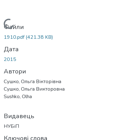
Вантажиться...
Файли
1910.pdf
(421.38 KB)
Дата
2015
Автори
Сушко, Ольга Вікторівна
Сушко, Ольга Викторовна
Sushko, Olha
Видавець
НУБіП
Ключові слова