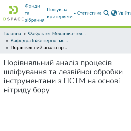
Фонди
Пошук за
та
Статистика
Увій
критеріями
зібрання
Головна
Факультет Механіко-технологічний
Кафедра Інженерної механіки та комп'ютерного проектування
Порівняльний аналіз процесів шліфування та лезвійної обробки інструментами з ПСТМ на основі нітриду бору
Порівняльний аналіз процесів
шліфування та лезвійної обробки
інструментами з ПСТМ на основі
нітриду бору