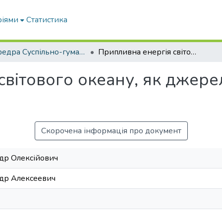
ріями
Статистика
кафедра Суспільно-гуманітарні науки
Припливна енергія світового океану, як джерело альтернативної електроенергетики
світового океану, як джере
Скорочена інформація про документ
др Олексійович
др Алексеевич