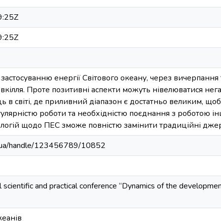
9:25Z
9:25Z
 застосуванню енергії Світового океану, через вичерпання 
овкілля. Проте позитивні аспекти можуть нівелюватися не
 в світі, де приливний діапазон є достатньо великим, що
улярністю роботи та необхідністю поєднання з роботою і
логій щодо ПЕС зможе повністю замінити традиційні джерел
edu.ua/handle/123456789/10852
l scientific and practical conference “Dynamics of the developme
кеанів