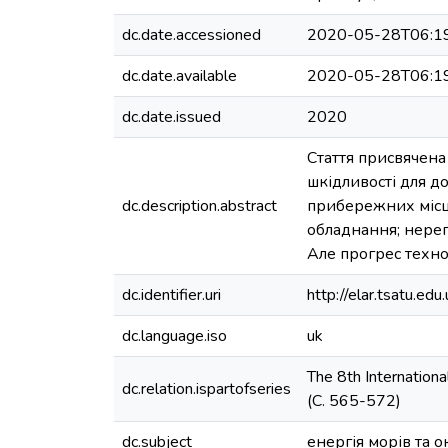
dc.date.accessioned
2020-05-28T06:1
dc.date.available
2020-05-28T06:1
dc.date.issued
2020
Стаття присвячена
шкідливості для д
dc.description.abstract
прибережних місць
обладнання; нерег
Але прогрес техно
dc.identifier.uri
http://elar.tsatu.
dc.language.iso
uk
The 8th Internationa
dc.relation.ispartofseries
(С. 565-572)
dc.subject
енергія морів та о