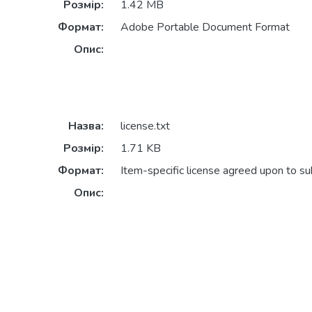
Розмір:
1.42 MB
Формат:
Adobe Portable Document Format
Опис:
Назва:
license.txt
Розмір:
1.71 KB
Формат:
Item-specific license agreed upon to s
Опис: