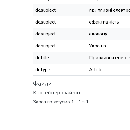
dc.subject
припливні електро
dc.subject
ефективність
dc.subject
екологія
dc.subject
Україна
dc.title
Припливна енергія
dc.type
Article
Файли
Контейнер файлів
Зараз показуємо
1 - 1 з 1