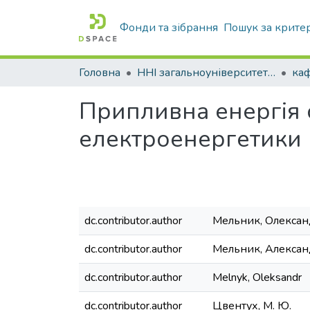
Фонди та зібрання
Пошук за крите
Головна
ННІ загальноуніверситетської підготовки
Припливна енергія 
електроенергетики
dc.contributor.author
Мельник, Олексан
dc.contributor.author
Мельник, Алексан
dc.contributor.author
Melnyk, Oleksandr
dc.contributor.author
Цвентух, М. Ю.