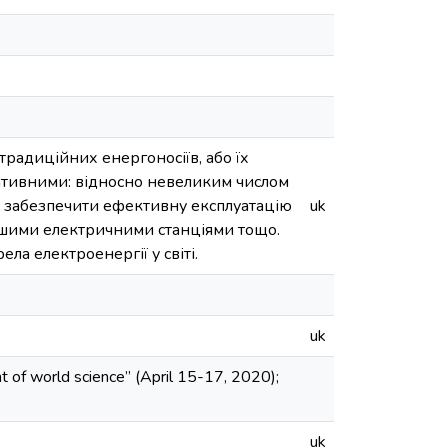
традиційних енергоносіїв, або їх
гативними: відносно невеликим числом
б забезпечити ефективну експлуатацію
uk
ншими електричними станціями тощо.
а електроенергії у світі.
uk
nt of world science” (April 15-17, 2020);
uk