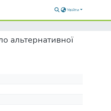
Увійти
ло альтернативної