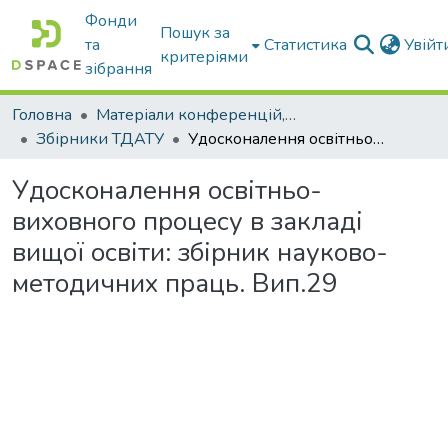
Фонди
Пошук за
та
Статистика
Увій
критеріями
зібрання
Головна
Матеріали конференцій, збірники ТДАТУ
Збірники ТДАТУ
Удосконалення освітньо-виховного процесу в закладі вищої освіти: збірник науково- методичних праць. Вип.29
Удосконалення освітньо-
виховного процесу в закладі
вищої освіти: збірник науково-
методичних праць. Вип.29