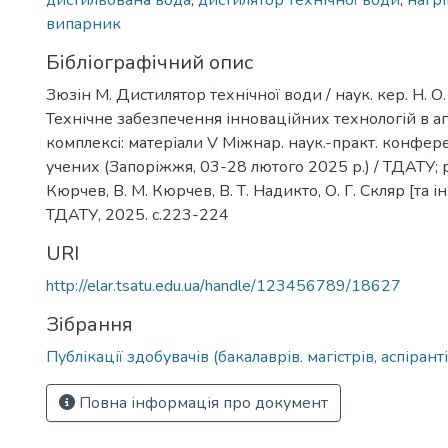
дистильована вода
,
дистилятор технічної води
,
нагрі
випарник
Бібліографічний опис
Зюзін М. Дистилятор технічної води / наук. кер. Н. О.
Технічне забезпечення інноваційних технологій в 
комплексі: матеріали V Міжнар. наук.-практ. конфер
учених (Запоріжжя, 03-28 лютого 2025 р.) / ТДАТУ; ред
Кюрчев, В. М. Кюрчев, В. Т. Надикто, О. Г. Скляр [та ін
ТДАТУ, 2025. с.223-224
URI
http://elar.tsatu.edu.ua/handle/123456789/18627
Зібрання
Публікації здобувачів (бакалаврів. магістрів, аспіранті
Повна інформація про документ