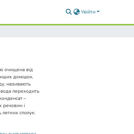
Увійти
тю очищена від
інших домішок.
ду, називають
 вода переходить
 конденсат –
х речовин і
ь летких сполук.