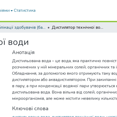
ріями
Статистика
Публікації здобувачів (бакалаврів. магістрів, аспірантів)
Дистилятор технічної води
ої води
Анотація
Дистильована вода – це вода, яка практично повніс
розчинених у ній мінеральних солей, органічних та 
Обладнання, за допомогою якого отримують таку во
дистилятором або аквадистилятором. При закипанні
в пару, а при конденсації водяної пари утворюється
дистильована вода. Вона вільна від солей, органічни
мікроорганізмів, але може містити невелику кількіст
Ключові слова