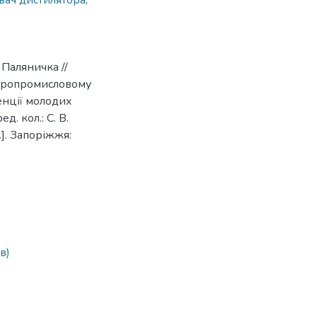
вач дистилятора
,
 Паляничка //
агропромисловому
енції молодих
. кол.: С. В.
.]. Запоріжжя:
в)