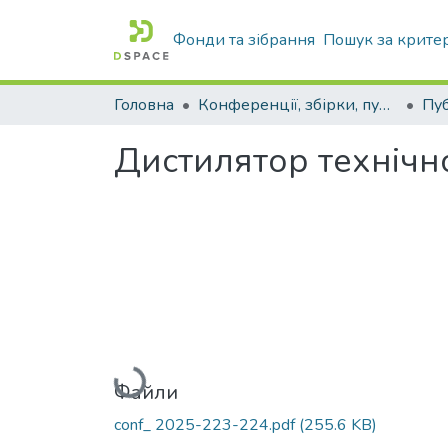
Фонди та зібрання
Пошук за крите
Головна
Конференції, збірки, публікації молодих вчених і здобувачів : магістрів, бакалаврів, аспірантів.
Дистилятор технічн
Вантажиться...
Файли
conf_ 2025-223-224.pdf
(255.6 KB)