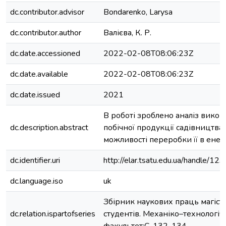
dc.contributor.advisor
Bondarenko, Larysa
dc.contributor.author
Валієва, К. Р.
dc.date.accessioned
2022-02-08T08:06:23Z
dc.date.available
2022-02-08T08:06:23Z
dc.date.issued
2021
В роботі зроблено аналіз вико
dc.description.abstract
побічної продукції садівництва
можливості переробки її в енер
dc.identifier.uri
http://elar.tsatu.edu.ua/handle/
dc.language.iso
uk
Збірник наукових праць магістр
dc.relation.ispartofseries
студентів. Механіко–технологі