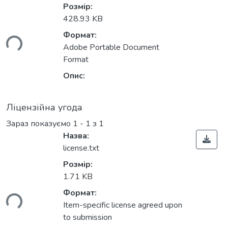
Розмір:
428.93 KB
Формат:
ься...
Adobe Portable Document
Format
Опис:
Ліцензійна угода
Зараз показуємо
1 - 1 з 1
Назва:
license.txt
Розмір:
1.71 KB
Формат:
ься...
Item-specific license agreed upon
to submission