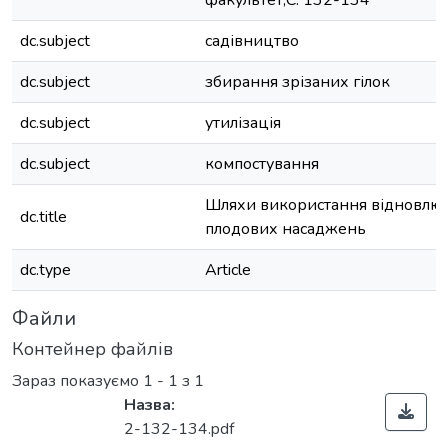
факультет;С. 132-134
dc.subject
садівництво
dc.subject
збирання зрізаних гілок
dc.subject
утилізація
dc.subject
компостування
Шляхи використання відновлюв
dc.title
плодових насаджень
dc.type
Article
Файли
Контейнер файлів
Зараз показуємо
1 - 1 з 1
Назва:
2-132-134.pdf