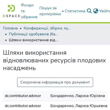
Фонди
Пошук за
та
Статистика
Увій
критеріями
зібрання
Головна
Конференції, збірки, публікації молодих вчених і здобувачів : магістрів, бакалаврів, аспірантів.
Публікації здобувачів (бакалаврів. магістрів, аспірантів)
Шляхи використання відновлюваних ресурсів плодових насаджень
Шляхи використання
відновлюваних ресурсів плодових
насаджень
Скорочена інформація про документ
dc.contributor.advisor
Бондаренко, Лариса Юріївна
dc.contributor.advisor
Бондаренко, Лариса Юрьевна