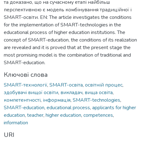
та доказано, що на сучасному етапі найбільш
перспективною є модель комбінування традиційної і
SMART-освіти. EN: The article investigates the conditions
for the implementation of SMART-technologies in the
educational process of higher education institutions. The
concept of SMART-education, the conditions of its realization
are revealed and it is proved that at the present stage the
most promising model is the combination of traditional and
SMART-education.
Ключові слова
SMART-технології
,
SMART-освіта
,
освітній процес
,
здобувачі вищої освіти
,
викладач
,
вища освіта
,
компетентності
,
інформація
,
SMART-technologies
,
SMART-education
,
educational process
,
applicants for higher
education
,
teacher
,
higher education
,
competences
,
information
URI