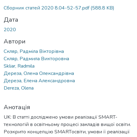
Вантажиться...
Сборник статей 2020 8.04-52-57.pdf
(588.8 KB)
Дата
2020
Автори
Скляр, Радміла Вікторівна
Скляр, Радмила Викторовна
Skliar, Radmila
Дереза, Олена Олександрівна
Дереза, Елена Александровна
Dereza, Olena
Анотація
UK: В статті досліджено умови реалізації SMART-
технологій в освітньому процесі закладів вищої освіти.
Розкрито концепцію SMARTосвіти, умови її реалізації