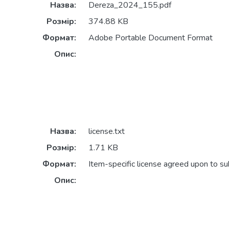
Назва:
Dereza_2024_155.pdf
Розмір:
374.88 KB
Формат:
Adobe Portable Document Format
Опис:
Назва:
license.txt
Розмір:
1.71 KB
Формат:
Item-specific license agreed upon to s
Опис: