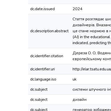
dc.date.issued
2024
Стаття розглядає ши
дизайнерів. Вказано
dc.description.abstract
це стане нормою в найб
(AI) in the educationa
indicated, predicting t
Дереза О. О, Водян
dc.identifier.citation
європейському конте
dc.identifier.uri
http://elar.tsatu.ed
dc.language.iso
uk
dc.subject
системи штучного ін
dc.subject
дизайн
dc.subject
генератор зображе