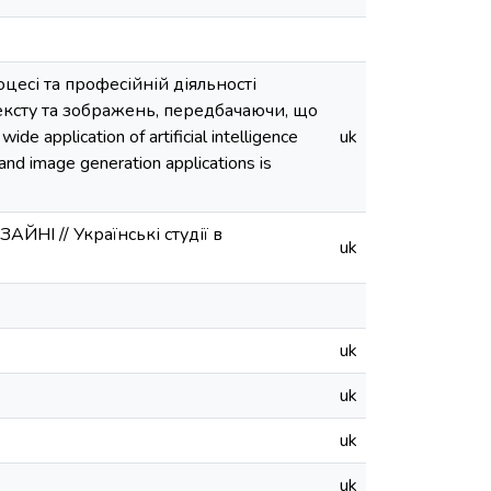
цесі та професійній діяльності
тексту та зображень, передбачаючи, що
de application of artificial intelligence
uk
 and image generation applications is
І // Українські студії в
uk
uk
uk
uk
uk