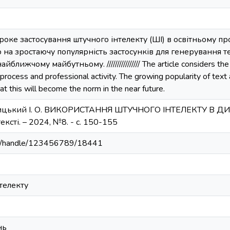
роке застосування штучного інтелекту (ШІ) в освітньому про
 на зростаючу популярність застосунків для генерування 
лижчому майбутньому. //////////////// The article considers the wi
l process and professional activity. The growing popularity of text
hat this will become the norm in the near future.
ицький І. О. ВИКОРИСТАННЯ ШТУЧНОГО ІНТЕЛЕКТУ В ДИЗАЙН
ксті. – 2024, №8. - с. 150-155
u.ua/handle/123456789/18441
телекту
нь