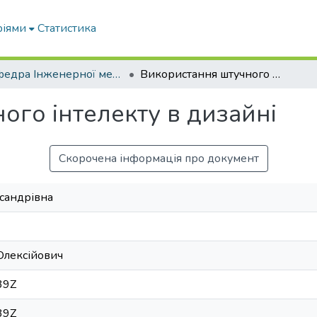
ріями
Статистика
Кафедра Інженерної механіки та комп'ютерного проектування
Використання штучного інтелекту в дизайні
ого інтелекту в дизайні
Скорочена інформація про документ
сандрівна
Олексійович
39Z
39Z