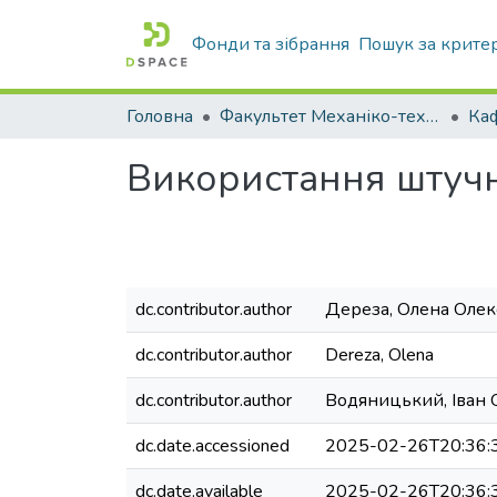
Фонди та зібрання
Пошук за крите
Головна
Факультет Механіко-технологічний
Використання штучн
dc.contributor.author
Дереза, Олена Олек
dc.contributor.author
Dereza, Olena
dc.contributor.author
Водяницький, Іван 
dc.date.accessioned
2025-02-26T20:36:
dc.date.available
2025-02-26T20:36: