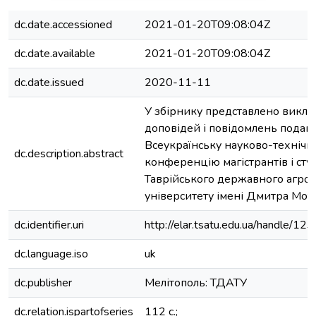
dc.date.accessioned
2021-01-20T09:08:04Z
dc.date.available
2021-01-20T09:08:04Z
dc.date.issued
2020-11-11
У збірнику представлено викла
доповідей і повідомлень подани
Всеукраїнську науково-технічн
dc.description.abstract
конференцію магістрантів і сту
Таврійського державного агрот
університету імені Дмитра Мот
dc.identifier.uri
http://elar.tsatu.edu.ua/handle/
dc.language.iso
uk
dc.publisher
Мелітополь: ТДАТУ
dc.relation.ispartofseries
112 с.;