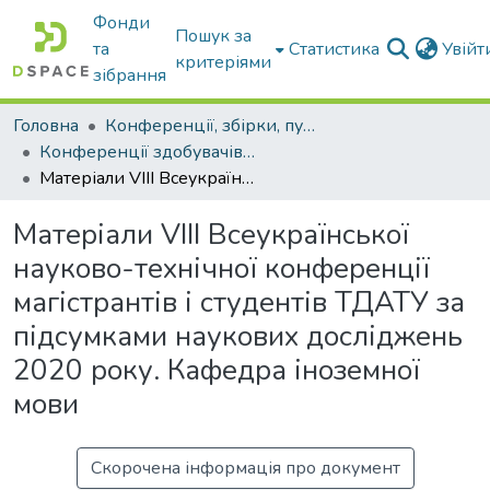
Фонди
Пошук за
та
Статистика
Увій
критеріями
зібрання
Головна
Конференції, збірки, публікації молодих вчених і здобувачів : магістрів, бакалаврів, аспірантів.
Конференції здобувачів та молодих вчених
Матеріали VIII Всеукраїнської науково-технічної конференції магістрантів і студентів ТДАТУ за підсумками наукових досліджень 2020 року. Кафедра іноземної мови
Матеріали VIII Всеукраїнської
науково-технічної конференції
магістрантів і студентів ТДАТУ за
підсумками наукових досліджень
2020 року. Кафедра іноземної
мови
Скорочена інформація про документ