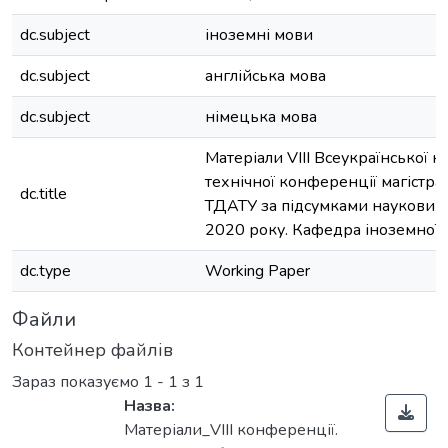
dc.subject
іноземні мови
dc.subject
англійська мова
dc.subject
німецька мова
Матеріали VIII Всеукраїнської н
технічної конференції магістран
dc.title
ТДАТУ за підсумками наукових
2020 року. Кафедра іноземної
dc.type
Working Paper
Файли
Контейнер файлів
Зараз показуємо
1 - 1 з 1
Назва:
Матеріали_VIII конференції.