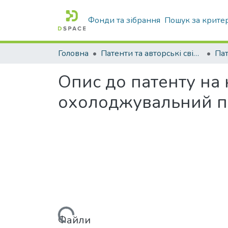
Фонди та зібрання
Пошук за крите
Головна
Патенти та авторські свідоцтва
Па
Опис до патенту на
охолоджувальний п
Вантажиться...
Файли