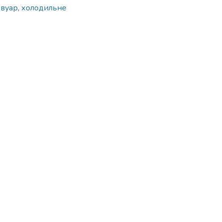
рвуар
,
холодильне