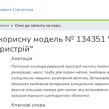
ріями
Статистика
тенти
Опис до патенту на корисну модель № 134351 "Поточний охолоджувальний пристрій"
 корисну модель № 134351
ристрій"
Анотація
Поточний охолоджувальний пристрій містить тепло
резервуар, насос, трубу для подачі напою, змійовик
холодильної машини, розливний вентиль. Встановл
оболонка змійовика випарника холодильної машини 
верхня кільцева камера для напою, яку встановлено
зазором відносно циліндричної оболонки
Ключові слова