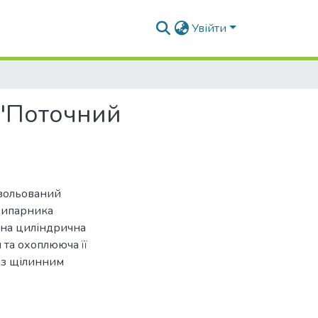
Увійти
 "Поточний
ізольований
 випарника
ена циліндрична
та охоплююча її
 з щілинним