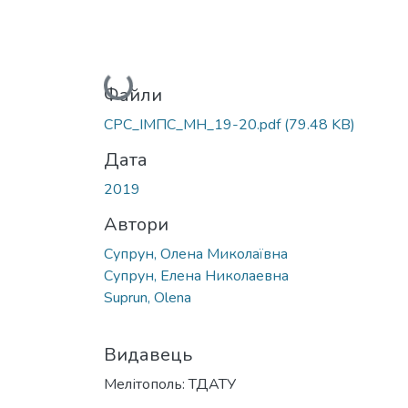
Вантажиться...
Файли
СРС_ІМПС_МН_19-20.pdf
(79.48 KB)
Дата
2019
Автори
Супрун, Олена Миколаївна
Супрун, Елена Николаевна
Suprun, Olena
Видавець
Мелітополь: ТДАТУ