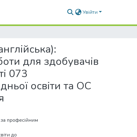
Увійти
нглійська):
оботи для здобувачів
ті 073
дньої освіти та ОС
я
 за професійним
світи до