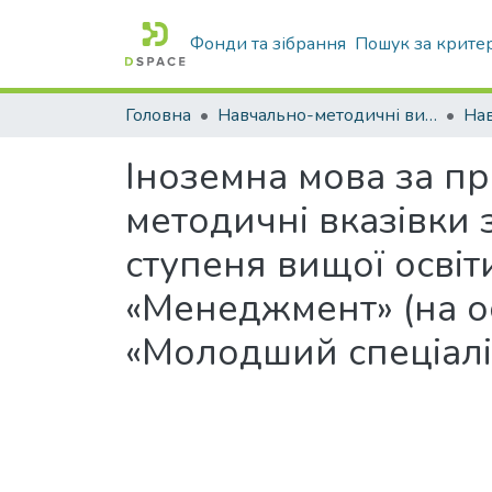
Фонди та зібрання
Пошук за крите
Головна
Навчально-методичні видання
Іноземна мова за пр
методичні вказівки 
ступеня вищої освіт
«Менеджмент» (на ос
«Молодший спеціалі