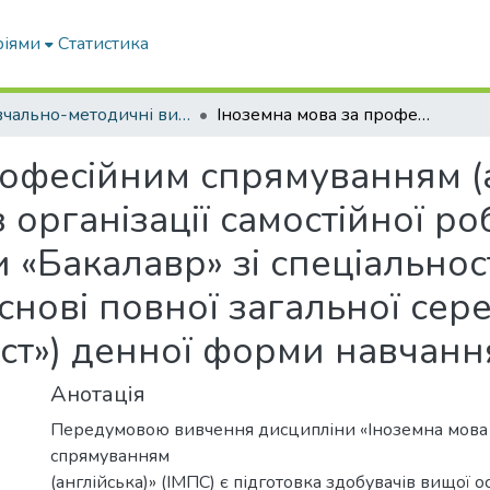
ріями
Статистика
Навчально-методичні видання
Іноземна мова за професійним спрямуванням (англійська): методичні вказівки з організації самостійної роботи для здобувачів ступеня вищої освіти «Бакалавр» зі спеціальності 073 «Менеджмент» (на основі повної загальної середньої освіти та ОС «Молодший спеціаліст») денної форми навчання
офесійним спрямуванням (а
з організації самостійної р
и «Бакалавр» зі спеціальнос
нові повної загальної сере
ст») денної форми навчанн
Анотація
Передумовою вивчення дисципліни «Іноземна мова
спрямуванням
(англійська)» (ІМПС) є підготовка здобувачів вищої о