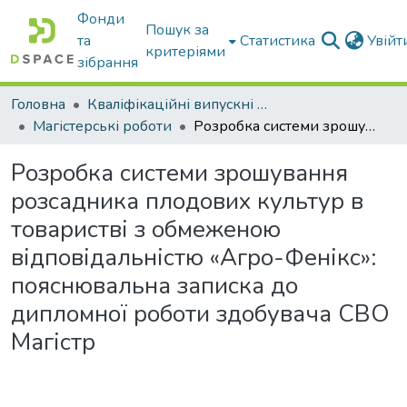
Фонди
Пошук за
та
Статистика
Увій
критеріями
зібрання
Головна
Кваліфікаційні випускні роботи бакалаврів і магістрів
Магістерські роботи
Розробка системи зрошування розсадника плодових культур в товаристві з обмеженою відповідальністю «Агро-Фенікс»: пояснювальна записка до дипломної роботи здобувача СВО Магістр
Розробка системи зрошування
розсадника плодових культур в
товаристві з обмеженою
відповідальністю «Агро-Фенікс»:
пояснювальна записка до
дипломної роботи здобувача СВО
Магістр