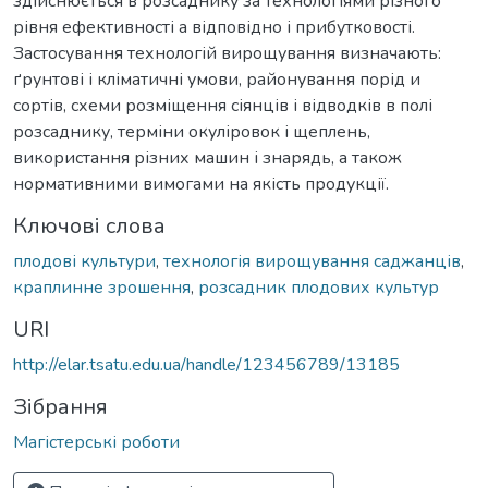
здійснюється в розсаднику за технологіями різного
рівня ефективності а відповідно і прибутковості.
Застосування технологій вирощування визначають:
ґрунтові і кліматичні умови, районування порід и
сортів, схеми розміщення сіянців і відводків в полі
розсаднику, терміни окуліровок і щеплень,
використання різних машин і знарядь, а також
нормативними вимогами на якість продукції.
Ключові слова
плодові культури
,
технологія вирощування саджанців
,
краплинне зрошення
,
розсадник плодових культур
URI
http://elar.tsatu.edu.ua/handle/123456789/13185
Зібрання
Магістерські роботи