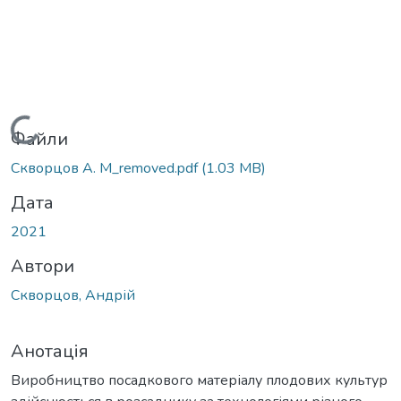
Вантажиться...
Файли
Скворцов А. М_removed.pdf
(1.03 MB)
Дата
2021
Автори
Скворцов, Андрій
Анотація
Виробництво посадкового матеріалу плодових культур