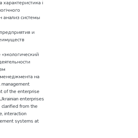
на характеристика і
логічного
н анализ системы
 предприятия и
реимуществ
 «экологический
деятельности
изм
 менеджмента на
al management
 of the enterprise
Ukrainian enterprises
clarified from the
e, interaction
gement systems at