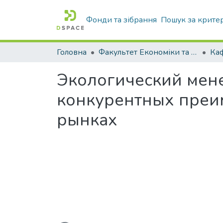
Фонди та зібрання
Пошук за крите
Головна
Факультет Економіки та бізнесу
Экологический мен
конкурентных преи
рынках