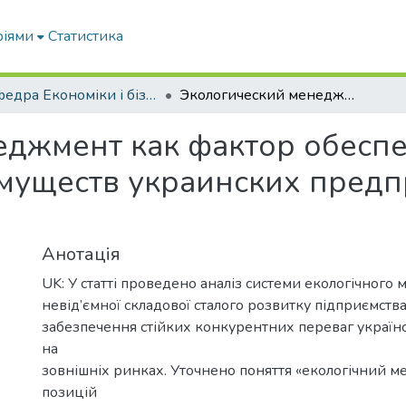
ріями
Статистика
Кафедра Економіки і бізнесу
Экологический менеджмент как фактор обеспечения устойчивых конкурентных преимуществ украинских предприятий на внешних рынках
еджмент как фактор обесп
муществ украинских предп
Анотація
UK: У статті проведено аналіз системи екологічного
невід’ємної складової сталого розвитку підприємства
забезпечення стійких конкурентних переваг україн
на
зовнішніх ринках. Уточнено поняття «екологічний 
позицій