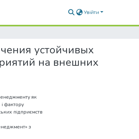
Увійти
ечения устойчивых
риятий на внешних
 менеджменту як
 і фактору
ських підприємств
менеджмент» з