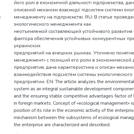
його ролі в економічній діяльності підприємства, да
описаний механізм взаємодії підсистем системи еко
)
менеджменту на підприємстві. RU: В статье проведе
экологического менеджмента как
неотъемлемой составляющей устойчивого развития
фактора обеспечения устойчивых конкурентных п
украинских
предприятий на внешних рынках. Уточнено понятие
менеджмент» с позиций его роли в экономической 
предприятия, дана характеристика и описан механ
взаимодействия подсистем системы экологического
предприятии. EN: The article analyzes the environment
system as an integral sustainable development component
and the ensuring stable competitive advantages factor of 
in foreign markets. Concept of «ecological management» is 
position of its role in the economic activity of the enterpris
mechanism between the subsystems of ecological mana
the enterprise are characterized and described.