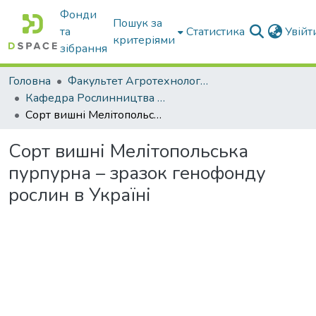
Фонди
Пошук за
та
Статистика
Увій
критеріями
зібрання
Головна
Факультет Агротехнологій та екології
Кафедра Рослинництва та садівництва ім. професора В.В. Калитки
Сорт вишні Мелітопольська пурпурна – зразок генофонду рослин в Україні
Сорт вишні Мелітопольська
пурпурна – зразок генофонду
рослин в Україні