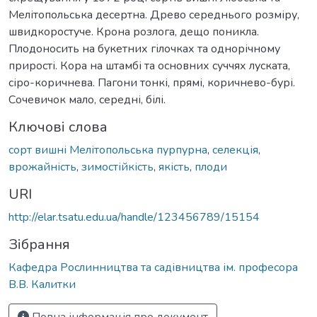
Мелітопольська десертна. Древо середнього розміру,
швидкоростуче. Крона розлога, дещо поникла.
Плодоносить на букетних гілочках та однорічному
прирості. Кора на штамбі та основних суччях луската,
сіро-коричнева. Пагони тонкі, прямі, коричнево-бурі.
Сочевичок мало, середні, білі.
Ключові слова
сорт вишні Мелітопольська пурпурна
,
селекція
,
врожайність
,
зимостійкість
,
якість
,
плоди
URI
http://elar.tsatu.edu.ua/handle/123456789/15154
Зібрання
Кафедра Рослинництва та садівництва ім. професора
В.В. Калитки
Повна інформація про документ