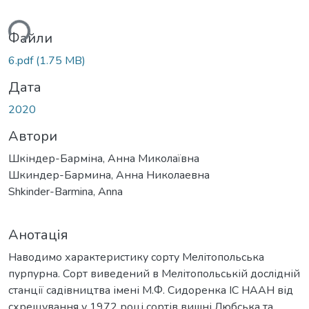
ься...
Файли
6.pdf
(1.75 MB)
Дата
2020
Автори
Шкіндер-Барміна, Анна Миколаївна
Шкиндер-Бармина, Анна Николаевна
Shkinder-Barmina, Anna
Анотація
Наводимо характеристику сорту Мелітопольська
пурпурна. Сорт виведений в Мелітопольській дослідній
станції садівництва імені М.Ф. Сидоренка ІС НААН від
схрещування у 1972 році сортів вишні Любська та