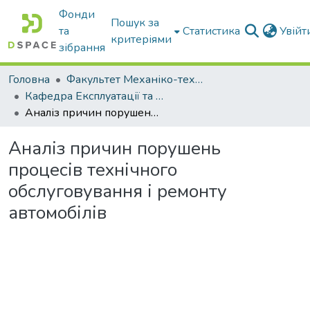
Фонди
Пошук за
та
Статистика
Увій
критеріями
зібрання
Головна
Факультет Механіко-технологічний
Кафедра Експлуатації та технічного сервісу машин
Аналіз причин порушень процесів технічного обслуговування і ремонту автомобілів
Аналіз причин порушень
процесів технічного
обслуговування і ремонту
автомобілів