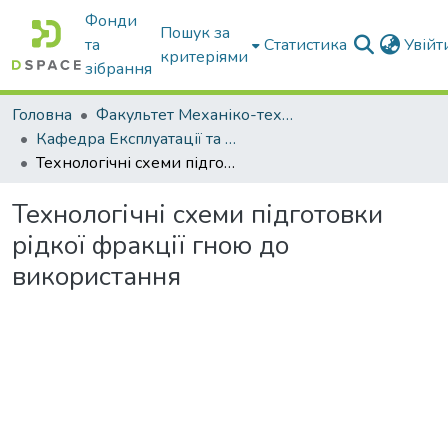
Фонди
Пошук за
та
Статистика
Увій
критеріями
зібрання
Головна
Факультет Механіко-технологічний
Кафедра Експлуатації та технічного сервісу машин
Технологічні схеми підготовки рідкої фракції гною до використання
Технологічні схеми підготовки
рідкої фракції гною до
використання