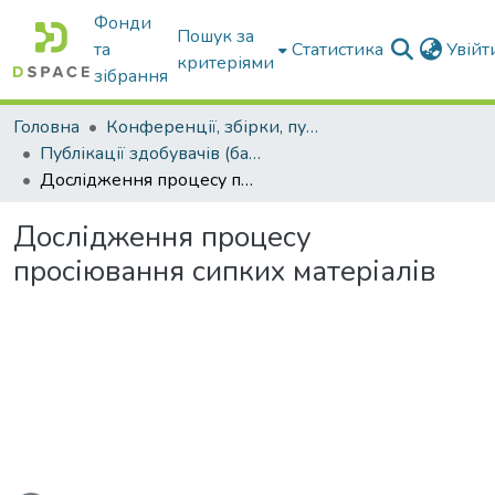
Фонди
Пошук за
та
Статистика
Увій
критеріями
зібрання
Головна
Конференції, збірки, публікації молодих вчених і здобувачів : магістрів, бакалаврів, аспірантів.
Публікації здобувачів (бакалаврів. магістрів, аспірантів)
Дослідження процесу просіювання сипких матеріалів
Дослідження процесу
просіювання сипких матеріалів