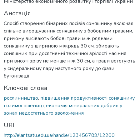
Міністерство економічного розвитку і торгівлі України
Анотація
Спосіб створення бінарних посівів соняшнику включає
спільне вирощування соняшнику з бобовими травами,
причому висівають бобові трави між рядками
соняшнику з шириною міжрядь 30 см, збирають
соняшник при досягненні технічної зрілості насіння
при висоті зрізу не менше ніж 30 см, а трави вегетують
у сидеральному пару наступного року до фази
бутонізації
Ключові слова
рослинництво
,
підвищення продуктивності соняшнику
і озимої пшениці
,
економія мінеральних добрив у
зонах недостатнього зволоження
URI
http://elar.tsatu.edu.ua/handle/123456789/12200