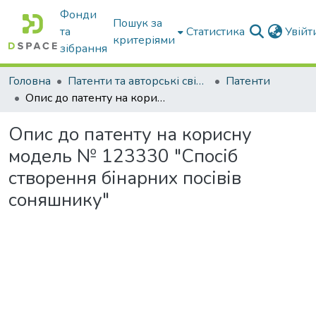
Фонди
Пошук за
та
Статистика
Увій
критеріями
зібрання
Головна
Патенти та авторські свідоцтва
Патенти
Опис до патенту на корисну модель № 123330 "Спосіб створення бінарних посівів соняшнику"
Опис до патенту на корисну
модель № 123330 "Спосіб
створення бінарних посівів
соняшнику"