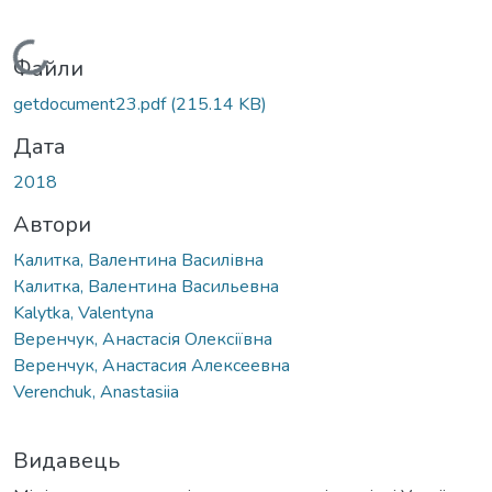
Вантажиться...
Файли
getdocument23.pdf
(215.14 KB)
Дата
2018
Автори
Калитка, Валентина Василівна
Калитка, Валентина Васильевна
Kalytka, Valentyna
Веренчук, Анастасія Олексіївна
Веренчук, Анастасия Алексеевна
Verenchuk, Anastasiia
Видавець