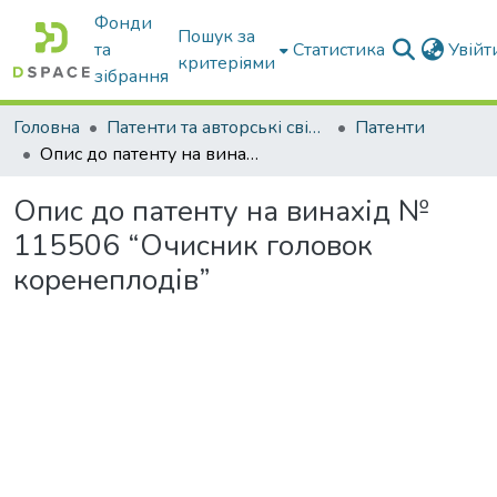
Фонди
Пошук за
та
Статистика
Увій
критеріями
зібрання
Головна
Патенти та авторські свідоцтва
Патенти
Опис до патенту на винахід № 115506 “Очисник головок коренеплодів”
Опис до патенту на винахід №
115506 “Очисник головок
коренеплодів”