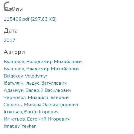
Вантажиться...
Файли
115406.pdf
(297.63 KB)
Дата
2017
Автори
Булгаков, Володимир Михайлович
Булгаков, Владимир Михайлович
Bulgakov, Volodymyr
Ібатуллін, Ільдус Ібатуллович
Адамчук, Валерій Васильович
Черновол, Михайло Іванович
Свірень, Микола Олександрович
Ігнатьєв, Євген Ігорович
Игнатьев, Евгений Игоревич
Ihnatiev, Yevhen