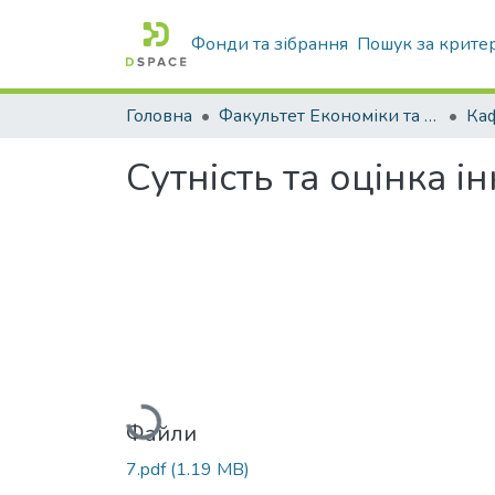
Фонди та зібрання
Пошук за крите
Головна
Факультет Економіки та бізнесу
Сутність та оцінка 
Вантажиться...
Файли
7.pdf
(1.19 MB)