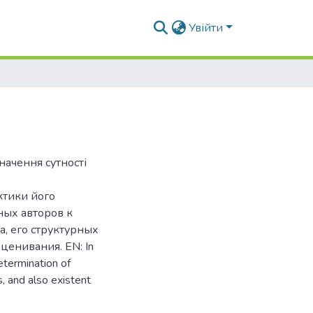
Увійти
значення сутності
ктики його
ных авторов к
, его структурных
ценивания. EN: In
determination of
, and also existent