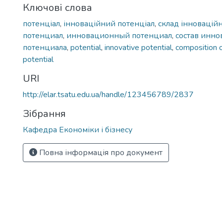
Ключові слова
потенціал
,
інноваційний потенціал
,
склад інновацій
потенциал
,
инновационный потенциал
,
состав инн
потенциала
,
potential
,
innovative potential
,
composition o
potential
URI
http://elar.tsatu.edu.ua/handle/123456789/2837
Зібрання
Кафедра Економіки і бізнесу
Повна інформація про документ