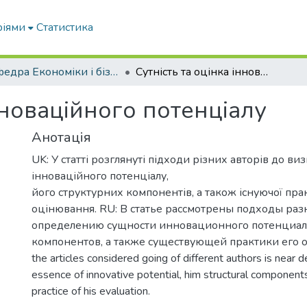
ріями
Статистика
Кафедра Економіки і бізнесу
Сутність та оцінка інноваційного потенціалу
інноваційного потенціалу
Анотація
UK: У статті розглянуті підходи різних авторів до ви
інноваційного потенціалу,
його структурних компонентів, а також існуючої пра
оцінювання. RU: В статье рассмотрены подходы раз
определению сущности инновационного потенциала
компонентов, а также существующей практики его о
the articles considered going of different authors is near 
essence of innovative potential, him structural components
practice of his evaluation.