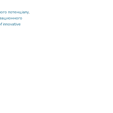
ного потенціалу
,
овационного
f innovative