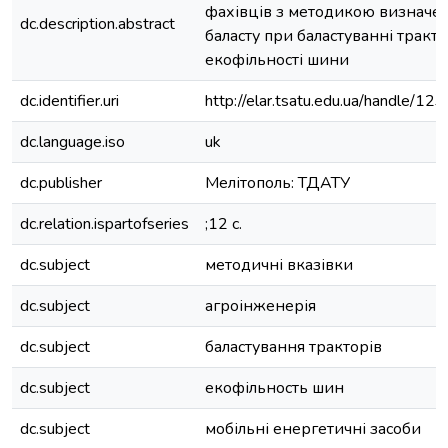
фахівців з методикою визначе
dc.description.abstract
баласту при баластуванні тракто
екофільності шини
dc.identifier.uri
http://elar.tsatu.edu.ua/handle/
dc.language.iso
uk
dc.publisher
Мелітополь: ТДАТУ
dc.relation.ispartofseries
;12 с.
dc.subject
методичні вказівки
dc.subject
агроінженерія
dc.subject
баластування тракторів
dc.subject
екофільность шин
dc.subject
мобільні енергетичні засоби