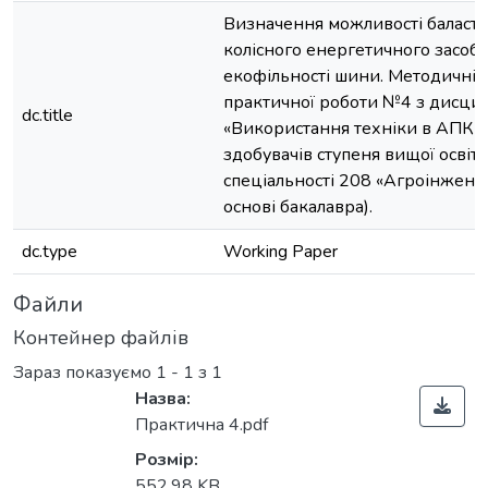
Визначення можливості баласт
колісного енергетичного засобу
екофільності шини. Методичні 
практичної роботи №4 з дисци
dc.title
«Використання техніки в АПК 
здобувачів ступеня вищої освіти
спеціальності 208 «Агроінженер
основі бакалавра).
dc.type
Working Paper
Файли
Контейнер файлів
Зараз показуємо
1 - 1 з 1
Назва:
Практична 4.pdf
Розмір:
552.98 KB