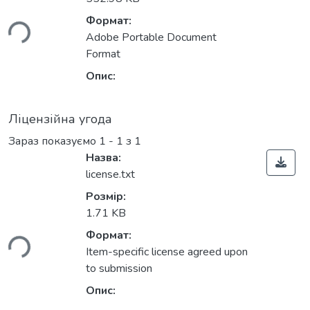
ься...
Формат:
Adobe Portable Document
Format
Опис:
Ліцензійна угода
Зараз показуємо
1 - 1 з 1
Назва:
license.txt
Розмір:
1.71 KB
ься...
Формат:
Item-specific license agreed upon
to submission
Опис: