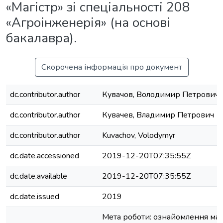
«Магістр» зі спеціальності 208
«Агроінженерія» (на основі
бакалавра).
Скорочена інформація про документ
dc.contributor.author
Кувачов, Володимир Петрович
dc.contributor.author
Кувачев, Владимир Петрович
dc.contributor.author
Kuvachov, Volodymyr
dc.date.accessioned
2019-12-20T07:35:55Z
dc.date.available
2019-12-20T07:35:55Z
dc.date.issued
2019
Мета роботи: ознайомлення май