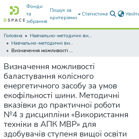
Фонди
Пошук за
та
Статистика
Увій
критеріями
зібрання
Головна
Навчально-методичні видання
Навчально-методичні видання
Визначення можливості баластування колісного енергетичного засобу за умов екофільності шини. Методичні вказівки до практичної роботи №4 з дисципліни «Використання техніки в АПК МВР» для здобувачів ступеня вищої освіти «Магістр» зі спеціальності 208 «Агроінженерія» (на основі бакалавра).
Визначення можливості
баластування колісного
енергетичного засобу за умов
екофільності шини. Методичні
вказівки до практичної роботи
№4 з дисципліни «Використання
техніки в АПК МВР» для
здобувачів ступеня вищої освіти