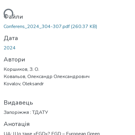
ься...
Файли
Conferens_2024_304-307.pdf
(260.37 KB)
Дата
2024
Автори
Коршиков, З. О.
Ковальов, Олександр Олександрович
Kovalov, Oleksandr
Видавець
Запоріжжя : ТДАТУ
Анотація
UA: Що таке «EGD»? EGD – European Green