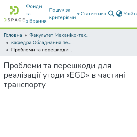
Фонди
Пошук за
та
Статистика
Увій
критеріями
зібрання
Головна
Факультет Механіко-технологічний
кафедра Обладнання переробних і харчових виробництв ім. професора Ф.Ю. Ялпачика
Проблеми та перешкоди для реалізації угоди «EGD» в частині транспорту
Проблеми та перешкоди для
реалізації угоди «EGD» в частині
транспорту