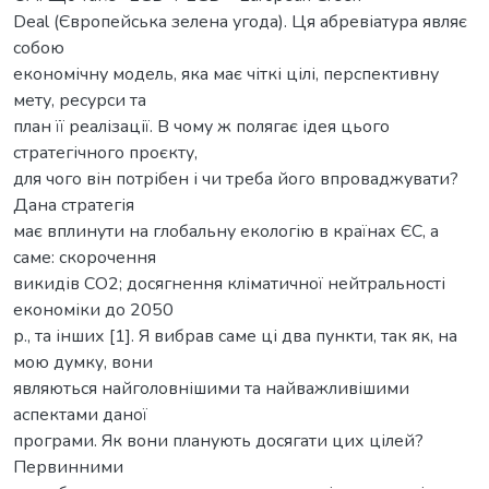
Deal (Європейська зелена угода). Ця абревіатура являє
собою
економічну модель, яка має чіткі цілі, перспективну
мету, ресурси та
план її реалізації. В чому ж полягає ідея цього
стратегічного проєкту,
для чого він потрібен і чи треба його впроваджувати?
Дана стратегія
має вплинути на глобальну екологію в країнах ЄС, а
саме: скорочення
викидів СО2; досягнення кліматичної нейтральності
економіки до 2050
р., та інших [1]. Я вибрав саме ці два пункти, так як, на
мою думку, вони
являються найголовнішими та найважливішими
аспектами даної
програми. Як вони планують досягати цих цілей?
Первинними