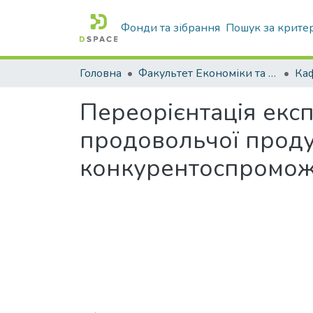
Фонди та зібрання
Пошук за крите
Головна
Факультет Економіки та бізнесу
Переорієнтація екс
продовольчої продук
конкурентоспроможн