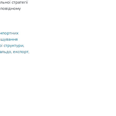
ьної стратегії
дповідному
імпортних
ощування
ї структури
,
сальдо
,
експорт
,