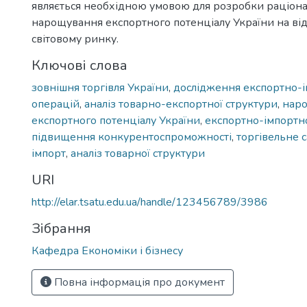
являється необхідною умовою для розробки раціонал
нарощування експортного потенціалу України на ві
світовому ринку.
Ключові слова
зовнішня торгівля України
,
дослідження експортно-
операцій
,
аналіз товарно-експортної структури
,
нар
експортного потенціалу України
,
експортно-імпортно
підвищення конкурентоспроможності
,
торгівельне 
імпорт
,
аналіз товарної структури
URI
http://elar.tsatu.edu.ua/handle/123456789/3986
Зібрання
Кафедра Економіки і бізнесу
Повна інформація про документ