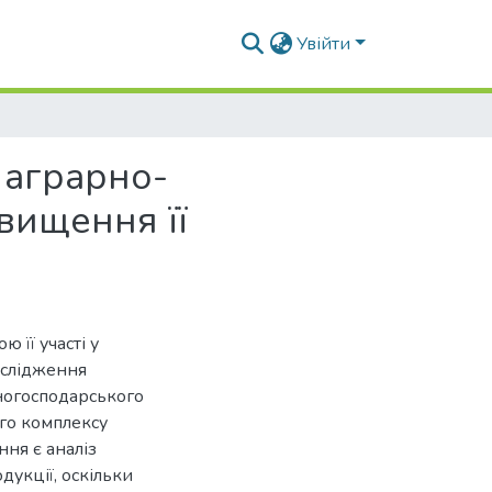
Увійти
 аграрно-
двищення її
 її участі у
ослідження
ногосподарського
го комплексу
ня є аналіз
дукції, оскільки