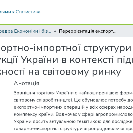
ріями
Статистика
Кафедра Економіки і бізнесу
Переорієнтація експортно-імпортної структури аграрно-продовольчої продукції України в контексті підвищення її конкурентоспроможності на світовому ринку
портно-імпортної структури
ції України в контексті пі
ості на світовому ринку
Анотація
Зовнішня торгівля України є найпоширенішою формою
світовому співробітництві. Це обумовлює потребу д
експортно-імпортних операцій у всіх сферах народ
комплексу країни. Водночас у сфері агропромислово
України досить актуальною тематикою для досліджен
товарно-експортної структури агропродовольчої про