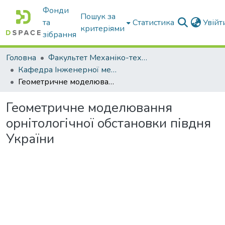
Фонди
Пошук за
та
Статистика
Увій
критеріями
зібрання
Головна
Факультет Механіко-технологічний
Кафедра Інженерної механіки та комп'ютерного проектування
Геометричне моделювання орнітологічної обстановки півдня України
Геометричне моделювання
орнітологічної обстановки півдня
України