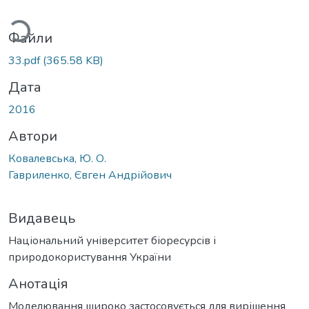
иться...
Файли
33.pdf
(365.58 KB)
Дата
2016
Автори
Ковалевська, Ю. О.
Гавриленко, Євген Андрійович
Видавець
Національний університет біоресурсів і
природокористування України
Анотація
Моделювання широко застосовується для вирішення