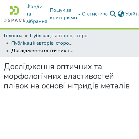
Фонди
Пошук за
та
Статистика
Увій
критеріями
зібрання
Головна
Публікації авторів, сторонніх університету
Публікації авторів, сторонніх університету
Дослідження оптичних та морфологічних властивостей плівок на основі нітридів металів
Дослідження оптичних та
морфологічних властивостей
плівок на основі нітридів металів