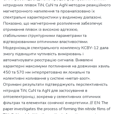
нітридних плівок TiN, CuN та AgN методом реакційного
магнетронного напилення та проаналізовано їх
спектральні характеристики у видимому діапазоні.
Показано, що магнетронне розпилення забезпечує
отримання плівок із високою адгезією,
стабільними структурними параметрами та
відтворюваними оптичними властивостями.
Модернізація спектрального комплексу КСВУ-12 дала
змогу підвищити чутливість вимірювань і
автоматизувати реєстрацію сигналів. Виявлені
характерні максимуми поглинання на довжинах хвиль
450 та 570 нм інтерпретовано як локальні та
колективні коливання у системі «метал-азот».
Отримані результати підтверджують перспективність
нітридів TiN, CuN та AgN для застосування в
оптоелектроніці, зокрема у селективних оптичних
фільтрах та елементах сонячної енергетики. /// EN: The
paper investigates the process of forming thin nitride films of