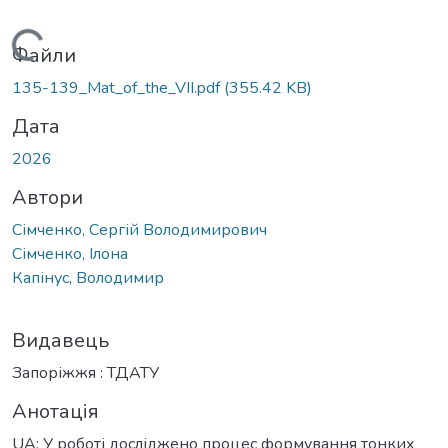
антажиться...
Файли
135-139_Mat_of_the_VІІ.pdf
(355.42 KB)
Дата
2026
Автори
Сімченко, Сергій Володимирович
Сімченко, Ілона
Капінус, Володимир
Видавець
Запоріжжя : ТДАТУ
Анотація
UA: У роботі досліджено процес формування тонких