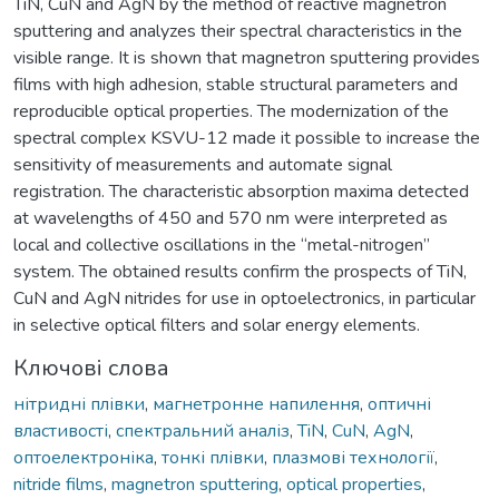
TiN, CuN and AgN by the method of reactive magnetron
sputtering and analyzes their spectral characteristics in the
visible range. It is shown that magnetron sputtering provides
films with high adhesion, stable structural parameters and
reproducible optical properties. The modernization of the
spectral complex KSVU-12 made it possible to increase the
sensitivity of measurements and automate signal
registration. The characteristic absorption maxima detected
at wavelengths of 450 and 570 nm were interpreted as
local and collective oscillations in the “metal-nitrogen”
system. The obtained results confirm the prospects of TiN,
CuN and AgN nitrides for use in optoelectronics, in particular
in selective optical filters and solar energy elements.
Ключові слова
нітридні плівки
,
магнетронне напилення
,
оптичні
властивості
,
спектральний аналіз
,
TiN
,
CuN
,
AgN
,
оптоелектроніка
,
тонкі плівки
,
плазмові технології
,
nitride films
,
magnetron sputtering
,
optical properties
,