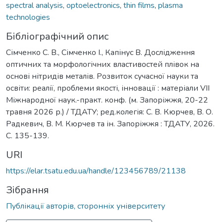
spectral analysis
,
optoelectronics
,
thin films
,
plasma
technologies
Бібліографічний опис
Сімченко С. В., Сімченко І., Капінус В. Дослідження
оптичних та морфологічних властивостей плівок на
основі нітридів металів. Розвиток сучасної науки та
освіти: реалії, проблеми якості, інновації : матеріали VІІ
Міжнародної наук.-практ. конф. (м. Запоріжжя, 20-22
травня 2026 р.) / ТДАТУ; ред.колегія: С. В. Кюрчев, В. О.
Радкевич, В. М. Кюрчев та ін. Запоріжжя : ТДАТУ, 2026.
С. 135-139.
URI
https://elar.tsatu.edu.ua/handle/123456789/21138
Зібрання
Публікації авторів, сторонніх університету