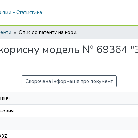
ріями
Статистика
тенти
Опис до патенту на корисну модель № 69364 "Зерновий сепаратор"
 корисну модель № 69364 
Скорочена інформація про документ
ович
анович
33Z