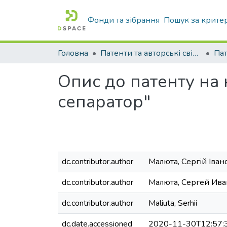
Фонди та зібрання
Пошук за крите
Головна
Патенти та авторські свідоцтва
Па
Опис до патенту на
сепаратор"
dc.contributor.author
Малюта, Сергій Іван
dc.contributor.author
Малюта, Сергей Ив
dc.contributor.author
Maliuta, Serhii
dc.date.accessioned
2020-11-30T12:57: