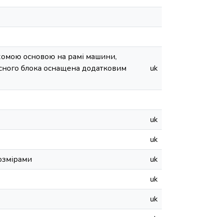
хомою основою на рамі машини,
исного блока оснащена додатковим
uk
uk
uk
розмірами
uk
uk
uk