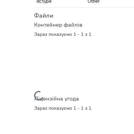
dc.type
Other
Файли
Контейнер файлів
Зараз показуємо
1 - 1 з 1
Вантажиться...
Ліцензійна угода
Зараз показуємо
1 - 1 з 1