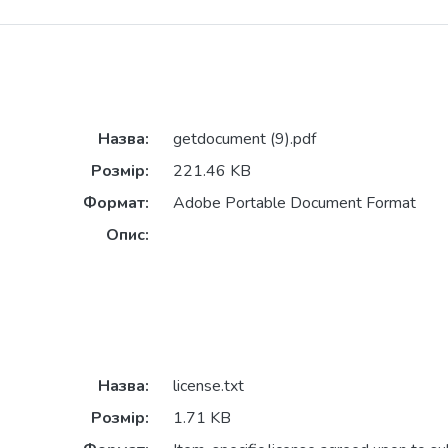
Назва:
getdocument (9).pdf
Розмір:
221.46 KB
Формат:
Adobe Portable Document Format
Опис:
Назва:
license.txt
Розмір:
1.71 KB