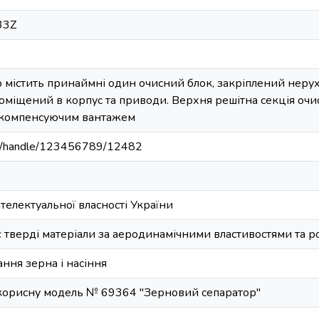
33Z
 містить принаймні один очисний блок, закріплений неру
оміщений в корпус та приводи. Верхня решітна секція оч
- компенсуючим вантажем
u.ua/handle/123456789/12482
електуальної власності України
є тверді матеріали за аеродинамічними властивостями та 
ння зерна і насіння
 корисну модель № 69364 "Зерновий сепаратор"