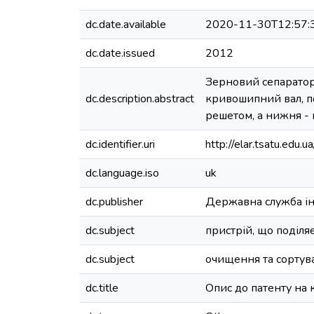
dc.date.available
2020-11-30T12:57:
dc.date.issued
2012
Зерновий сепаратор
dc.description.abstract
кривошипний вал, п
решетом, а нижня 
dc.identifier.uri
http://elar.tsatu.ed
dc.language.iso
uk
dc.publisher
Державна служба інт
dc.subject
пристрій, що поділя
dc.subject
очищення та сортува
dc.title
Опис до патенту на