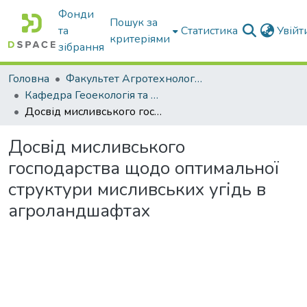
Фонди
Пошук за
та
Статистика
Увій
критеріями
зібрання
Головна
Факультет Агротехнологій та екології
Кафедра Геоекологія та землеустрій
Досвід мисливського господарства щодо оптимальної структури мисливських угідь в агроландшафтах
Досвід мисливського
господарства щодо оптимальної
структури мисливських угідь в
агроландшафтах