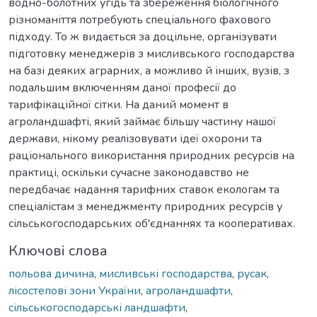
водно-болотних угідь та збереження біологічного
різноманіття потребують спеціального фахового
підходу. То ж видається за доцільне, організувати
підготовку менеджерів з мисливського господарства
на базі деяких аграрних, а можливо й інших, вузів, з
подальшим включенням даної професії до
тарифікаційної сітки. На даний момент в
агроландшафті, який займає більшу частину нашої
держави, нікому реалізовувати ідеї охорони та
раціонального використання природних ресурсів на
практиці, оскільки сучасне законодавство не
передбачає надання тарифних ставок екологам та
спеціалістам з менеджменту природних ресурсів у
сільськогосподарських об'єднаннях та кооперативах.
Ключові слова
польова дичина
,
мисливські господарства
,
русак
,
лісостепові зони України
,
агроландшафти
,
сільськогосподарські ландшафти
,