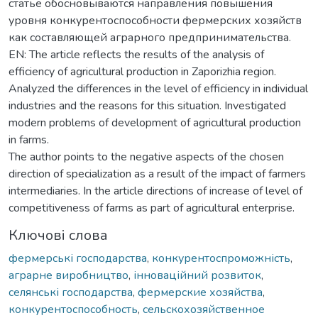
статье обосновываются направления повышения
уровня конкурентоспособности фермерских хозяйств
как составляющей аграрного предпринимательства.
EN: The article reflects the results of the analysis of
efficiency of agricultural production in Zaporizhia region.
Analyzed the differences in the level of efficiency in individual
industries and the reasons for this situation. Investigated
modern problems of development of agricultural production
in farms.
The author points to the negative aspects of the chosen
direction of specialization as a result of the impact of farmers
intermediaries. In the article directions of increase of level of
competitiveness of farms as part of agricultural enterprise.
Ключові слова
фермерські господарства
,
конкурентоспроможність
,
аграрне виробництво
,
інноваційний розвиток
,
селянські господарства
,
фермерские хозяйства
,
конкурентоспособность
,
сельскохозяйственное