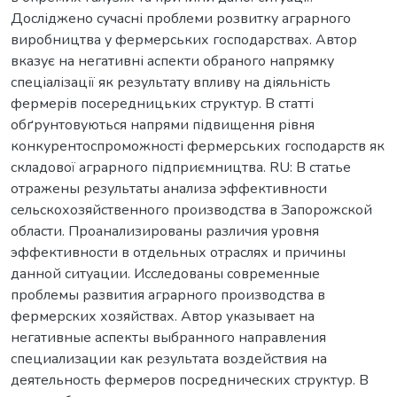
Досліджено сучасні проблеми розвитку аграрного
виробництва у фермерських господарствах. Автор
вказує на негативні аспекти обраного напрямку
спеціалізації як результату впливу на діяльність
фермерів посередницьких структур. В статті
обґрунтовуються напрями підвищення рівня
конкурентоспроможності фермерських господарств як
складової аграрного підприємництва. RU: В статье
отражены результаты анализа эффективности
сельскохозяйственного производства в Запорожской
области. Проанализированы различия уровня
эффективности в отдельных отраслях и причины
данной ситуации. Исследованы современные
проблемы развития аграрного производства в
фермерских хозяйствах. Автор указывает на
негативные аспекты выбранного направления
специализации как результата воздействия на
деятельность фермеров посреднических структур. В