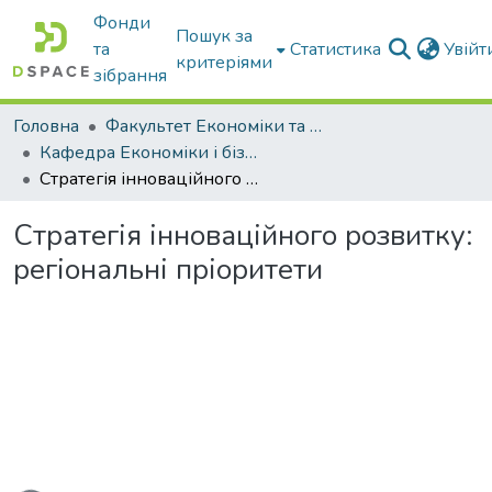
Фонди
Пошук за
та
Статистика
Увій
критеріями
зібрання
Головна
Факультет Економіки та бізнесу
Кафедра Економіки і бізнесу
Стратегія інноваційного розвитку: регіональні пріоритети
Стратегія інноваційного розвитку:
регіональні пріоритети