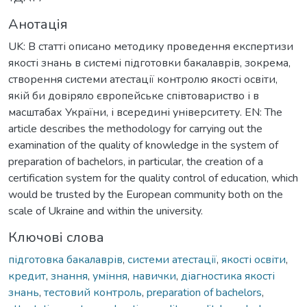
Анотація
UK: В статті описано методику проведення експертизи
якості знань в системі підготовки бакалаврів, зокрема,
створення системи атестації контролю якості освіти,
якій би довіряло європейське співтовариство і в
масштабах України, і всередині університету. EN: The
article describes the methodology for carrying out the
examination of the quality of knowledge in the system of
preparation of bachelors, in particular, the creation of a
certification system for the quality control of education, which
would be trusted by the European community both on the
scale of Ukraine and within the university.
Ключові слова
підготовка бакалаврів
,
системи атестації
,
якості освіти
,
кредит
,
знання
,
уміння
,
навички
,
діагностика якості
знань
,
тестовий контроль
,
preparation of bachelors
,