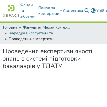
Фонди
Пошук за
та
Статистика
Увій
критеріями
зібрання
Головна
Факультет Механіко-технологічний
Кафедра Експлуатації та технічного сервісу машин
Проведення експертизи якості знань в системі підготовки бакалаврів у ТДАТУ
Проведення експертизи якості
знань в системі підготовки
бакалаврів у ТДАТУ