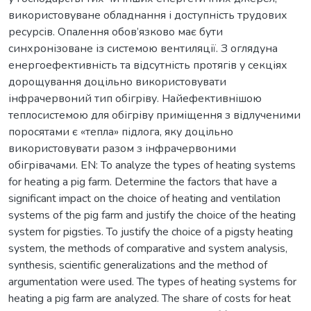
використовуване обладнання і доступність трудових
ресурсів. Опалення обов’язково має бути
синхронізоване із системою вентиляції. З оглядуна
енергоефективність та відсутність протягів у секціях
дорощування доцільно використовувати
інфрачервоний тип обігріву. Найефективнішою
теплосистемою для обігріву приміщення з відлученими
поросятами є «тепла» підлога, яку доцільно
використовувати разом з інфрачервоними
обігрівачами. EN: To analyze the types of heating systems
for heating a pig farm. Determine the factors that have a
significant impact on the choice of heating and ventilation
systems of the pig farm and justify the choice of the heating
system for pigsties. To justify the choice of a pigsty heating
system, the methods of comparative and system analysis,
synthesis, scientific generalizations and the method of
argumentation were used. The types of heating systems for
heating a pig farm are analyzed. The share of costs for heat