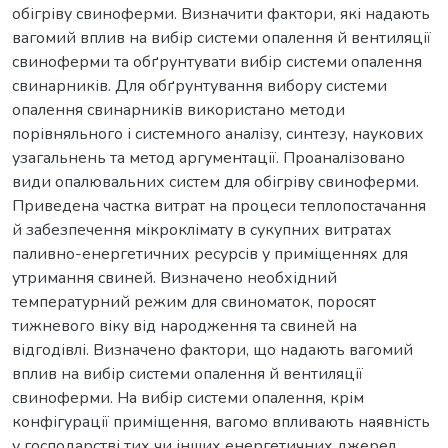
обігріву свиноферми. Визначити фактори, які надають
вагомий вплив на вибір системи опалення й вентиляції
свиноферми та обґрунтувати вибір системи опалення
свинарників. Для обґрунтування вибору системи
опалення свинарників використано методи
порівняльного і системного аналізу, синтезу, наукових
узагальнень та метод аргументації. Проаналізовано
види опалювальних систем для обігріву свиноферми.
Приведена частка витрат на процеси теплопостачання
й забезпечення мікроклімату в сукупних витратах
паливно-енергетичних ресурсів у приміщеннях для
утримання свиней. Визначено необхідний
температурний режим для свиноматок, поросят
тижневого віку від народження та свиней на
відгодівлі. Визначено фактори, що надають вагомий
вплив на вибір системи опалення й вентиляції
свиноферми. На вибір системи опалення, крім
конфігурації приміщення, вагомо впливають наявність
у господарстві тих чи інших енергетичних джерел,