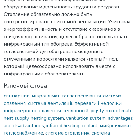
оборудование и доступность трудовых ресурсов.
Отопление обязательно должно быть
синхронизировано с системой вентиляции. Учитывая
энергоэффективность и отсутствие сквозняков в
секциях доращивания, целесообразно использовать
инфракрасный тип обогрева. Эффективной
теплосистемой для обогрева помещения с
отлученными поросятами является «теплый» пол,
который целесообразно использовать вместе с
инфракрасными обогревателями.
Ключові слова
свинарник
,
мікроклімат
,
теплопостачання
,
система
опалення
,
система вентиляції
,
переваги і недоліки
,
інфрачервоне опалення
,
теплоносій
,
pigsty
,
microclimate
,
heat supply
,
heating system
,
ventilation system
,
advantages
and disadvantages
,
infrared heating
,
coolant
,
микроклимат
,
теплоснабжение
,
система отопления
,
система