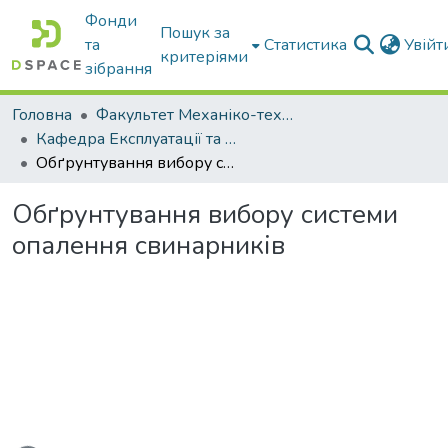
Фонди
Пошук за
та
Статистика
Увій
критеріями
зібрання
Головна
Факультет Механіко-технологічний
Кафедра Експлуатації та технічного сервісу машин
Обґрунтування вибору системи опалення свинарників
Обґрунтування вибору системи
опалення свинарників
ться...