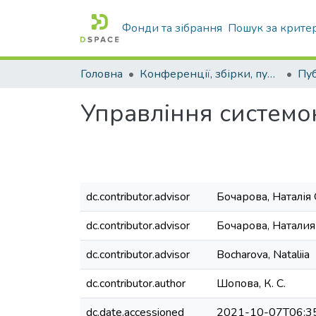
Фонди та зібрання
Пошук за крите
Головна
Конференції, збірки, публікації молодих вчених і здобувачів : магістрів, бакалаврів, аспірантів.
Управління системо
dc.contributor.advisor
Бочарова, Наталія
dc.contributor.advisor
Бочарова, Натали
dc.contributor.advisor
Bocharova, Nataliia
dc.contributor.author
Шопова, К. С.
dc.date.accessioned
2021-10-07T06:3