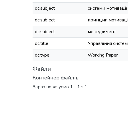
dc.subject
системи мотивації
dc.subject
принцип мотиваці
dc.subject
менеджмент
dc.title
Управління систем
dc.type
Working Paper
Файли
Контейнер файлів
Зараз показуємо
1 - 1 з 1