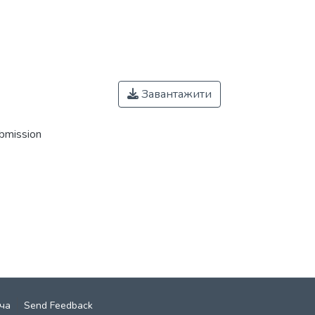
Завантажити
ubmission
ча
Send Feedback