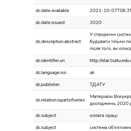
dc.date.available
2021-10-07T06:3
dc.date.issued
2020
У створенні систе
dc.description.abstract
будувати тільки пі
після того, як опи
dc.identifier.uri
http://elar.tsatu.
dc.language.iso
uk
dc.publisher
ТДАТУ
Матеріали Всеукра
dc.relation.ispartofseries
досліджень 2020 р
dc.subject
оплата праці
dc.subject
система об’єктивн