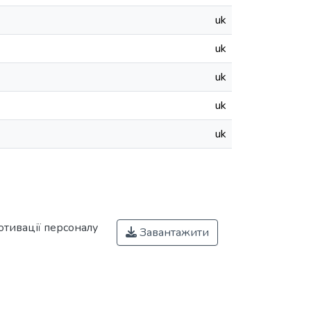
uk
uk
uk
uk
uk
отивації персоналу
Завантажити