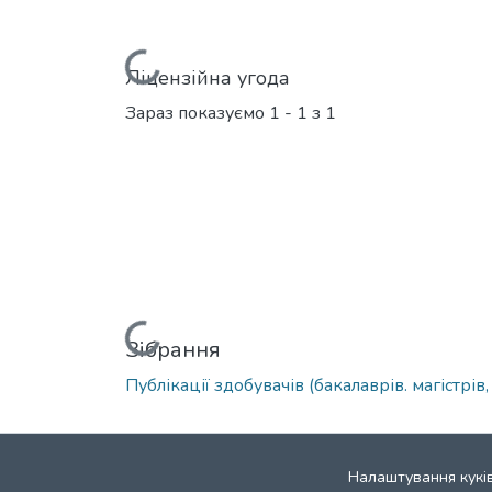
Вантажиться...
Ліцензійна угода
Зараз показуємо
1 - 1 з 1
Вантажиться...
Зібрання
Публікації здобувачів (бакалаврів. магістрів,
Налаштування кукі