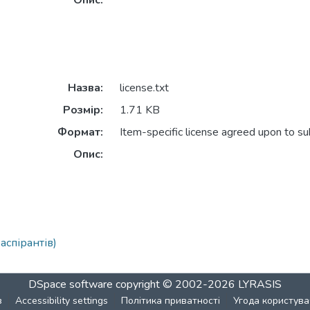
Опис:
Назва:
license.txt
Розмір:
1.71 KB
Формат:
Item-specific license agreed upon to s
Опис:
 аспірантів)
DSpace software
copyright © 2002-2026
LYRASIS
в
Accessibility settings
Політика приватності
Угода користува