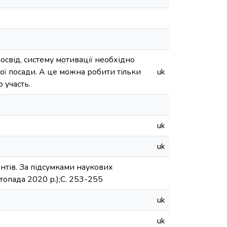
освід, систему мотивації необхідно
ної посади. А це можна робити тільки
uk
 участь.
uk
uk
ентів. За підсумками наукових
топада 2020 р.);С. 253-255
uk
uk