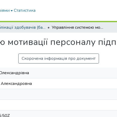
ріями
Статистика
Публікації здобувачів (бакалаврів. магістрів, аспірантів)
Управління системою мотивації персоналу підприємством
ю мотивації персоналу під
Скорочена інформація про документ
 Олександрівна
я Александровна
5:50Z