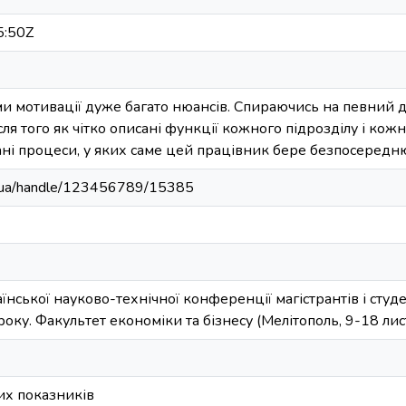
5:50Z
ми мотивації дуже багато нюансів. Спираючись на певний д
сля того як чітко описані функції кожного підрозділу і кож
сані процеси, у яких саме цей працівник бере безпосередню
edu.ua/handle/123456789/15385
їнської науково-технічної конференції магістрантів і студ
оку. Факультет економіки та бізнесу (Мелітополь, 9-18 лис
их показників