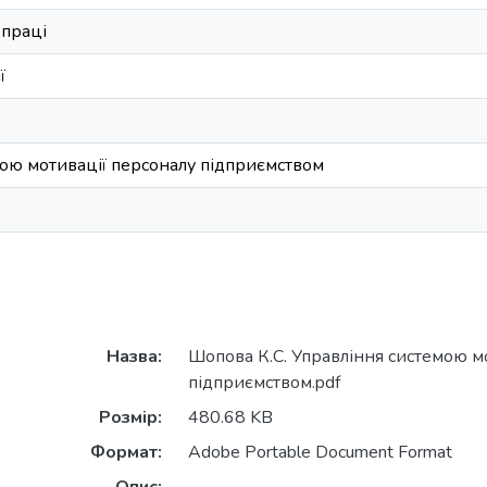
 праці
ї
ою мотивації персоналу підприємством
Назва:
Шопова К.С. Управління системою м
підприємством.pdf
Розмір:
480.68 KB
Формат:
Adobe Portable Document Format