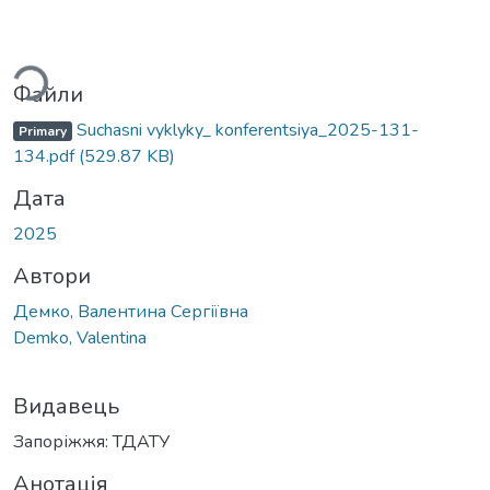
ться...
Файли
Suchasni vyklyky_ konferentsiya_2025-131-
Primary
134.pdf
(529.87 KB)
Дата
2025
Автори
Демко, Валентина Сергіївна
Demko, Valentina
Видавець
Запоріжжя: ТДАТУ
Анотація