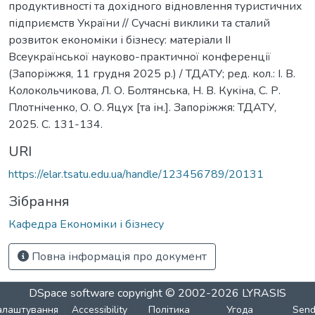
продуктивності та дохідного відновлення туристичних
підприємств України // Сучасні виклики та сталий
розвиток економіки і бізнесу: матеріали IІ
Всеукраїнської науково-практичної конференції
(Запоріжжя, 11 грудня 2025 р.) / ТДАТУ; ред. кол.: І. В.
Колокольчикова, Л. О. Болтянська, Н. В. Кукіна, С. Р.
Плотніченко, О. О. Яцух [та ін.]. Запоріжжя: ТДАТУ,
2025. С. 131-134.
URI
https://elar.tsatu.edu.ua/handle/123456789/20131
Зібрання
Кафедра Економіки і бізнесу
Повна інформація про документ
DSpace software
copyright © 2002-2026
LYRASIS
алаштування
Accessibility
Політика
Угода
Sen