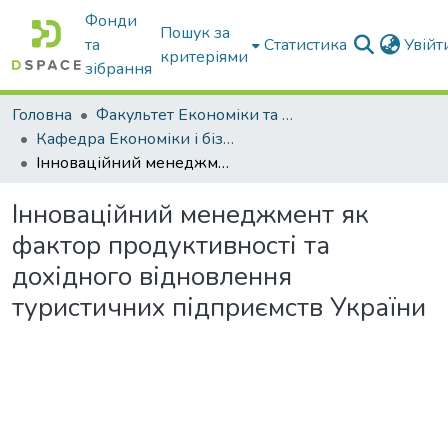
Фонди
Пошук за
та
Статистика
Увій
критеріями
зібрання
Головна
Факультет Економіки та бізнесу
Кафедра Економіки і бізнесу
Інноваційний менеджмент як фактор продуктивності та дохідного відновлення туристичних підприємств України
Інноваційний менеджмент як
фактор продуктивності та
дохідного відновлення
туристичних підприємств України