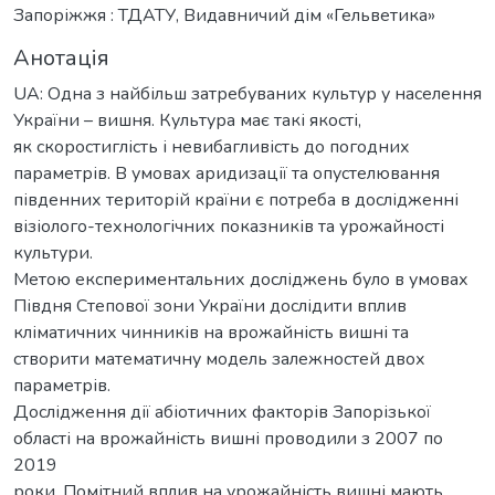
Запоріжжя : ТДАТУ, Видавничий дім «Гельветика»
Анотація
UA: Одна з найбільш затребуваних культур у населення
України – вишня. Культура має такі якості,
як скоростиглість і невибагливість до погодних
параметрів. В умовах аридизації та опустелювання
південних територій країни є потреба в дослідженні
візіолого-технологічних показників та урожайності
культури.
Метою експериментальних досліджень було в умовах
Півдня Степової зони України дослідити вплив
кліматичних чинників на врожайність вишні та
створити математичну модель залежностей двох
параметрів.
Дослідження дії абіотичних факторів Запорізької
області на врожайність вишні проводили з 2007 по
2019
роки. Помітний вплив на урожайність вишні мають