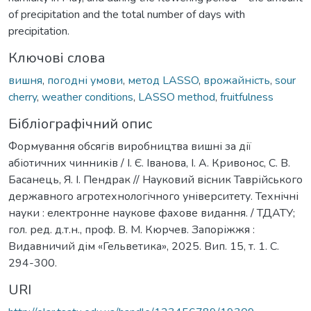
of precipitation and the total number of days with
precipitation.
Ключові слова
вишня
,
погодні умови
,
метод LASSO
,
врожайність
,
sour
cherry
,
weather conditions
,
LASSO method
,
fruitfulness
Бібліографічний опис
Формування обсягів виробництва вишні за дії
абіотичних чинників / І. Є. Іванова, І. А. Кривонос, С. В.
Басанець, Я. І. Пендрак // Науковий вісник Таврійського
державного агротехнологічного університету. Технічні
науки : електронне наукове фахове видання. / ТДАТУ;
гол. ред. д.т.н., проф. В. М. Кюрчев. Запоріжжя :
Видавничий дім «Гельветика», 2025. Вип. 15, т. 1. C.
294-300.
URI