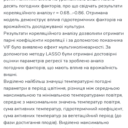
десять погодних факторів, про що свідчать результати
кореляційного аналізу r = 0.68…–0.86. Отримана
модель демонструє вплив гідротермічних факторів на
врожайність досліджуваної культури.
Результати кореляційного аналізу дозволили отримати
парні коефіцієнти кореляції і за допомогою показника
VIF було виявлено ефект мультиколінеарності. За
допомогою методу LASSO були отримані достовірні
оцінки параметрів регресії та зроблено аналіз
погодних факторів, що мають вплив на врожайність
вишні.
Виділено найбільш значущі температурні погодні
параметри в період цвітіння, різниця між середньою
максимальною та мінімальною температурами повітря,
середнє з максимальних значень температур повітря,
сума активних температур, гідротермічний коефіцієнт,
сума активних температур за вегетаційний період (до
фази достигання плодів). Виділено максимально