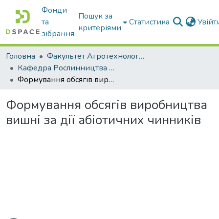
Фонди
Пошук за
та
Статистика
Увій
критеріями
зібрання
Головна
Факультет Агротехнологій та екології
Кафедра Рослинництва та садівництва ім. професора В.В. Калитки
Формування обсягів виробництва вишні за дії абіотичних чинників
Формування обсягів виробництва
вишні за дії абіотичних чинників
ажиться...