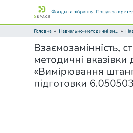
Фонди та зібрання
Пошук за крите
Головна
Навчально-методичні видання
Взаємозамінність, с
методичні вказівки
«Вимірювання штанг
підготовки 6.0505