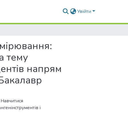
Увійти
имірювання:
а тему
ентів напрям
Бакалавр
 Навчитися
генінструментів і