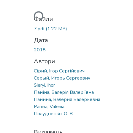
Вантажиться...
Файли
7.pdf
(1.22 MB)
Дата
2018
Автори
Сірий, Ігор Сергійович
Серый, Игорь Сергеевич
Sieryi, Ihor
Паніна, Валерія Валеріївна
Панина, Валерия Валерьевна
Panina, Valeriia
Полудненко, О. В.
Видавець