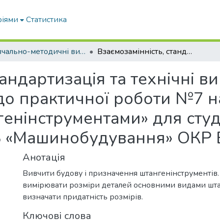
ріями
Статистика
Навчально-методичні видання
Взаємозамінність, стандартизація та технічні вимірювання: методичні вказівки до практичної роботи №7 на тему «Вимірювання штангенінструментами» для студентів напрям підготовки 6.050503 «Машинобудування» ОКР Бакалавр
тандартизація та технічні в
 до практичної роботи №7 н
енінструментами» для студ
03 «Машинобудування» ОКР 
Анотація
Вивчити будову і призначення штангенінструментів.
вимірювати розміри деталей основними видами штан
визначати придатність розмірів.
Ключові слова