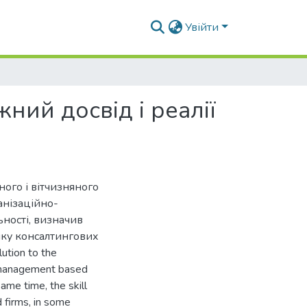
Увійти
ний досвід і реалії
ого і вітчизняного
анізаційно-
ьності, визначив
нку консалтингових
lution to the
f management based
ame time, the skill
 firms, in some