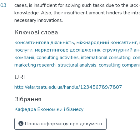
.03
cases, is insufficient for solving such tasks due to the lack 
knowledge. Also, their insufficient amount hinders the intr
necessary innovations.
Ключові слова
консалтингова діяльність
,
міжнародний консалтинг
,
послуги
,
маркетингове дослідження
,
структурний ан
компанії
,
consulting activities
,
international consulting
,
con
marketing research
,
structural analysis
,
consulting compan
URI
http://elar.tsatu.edu.ua/handle/123456789/7807
Зібрання
Кафедра Економіки і бізнесу
Повна інформація про документ