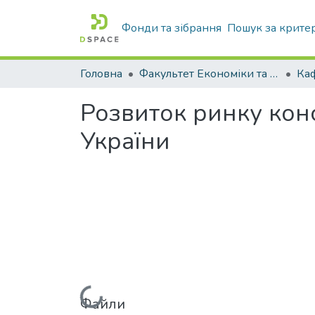
Фонди та зібрання
Пошук за крите
Головна
Факультет Економіки та бізнесу
Розвиток ринку конс
України
Файли