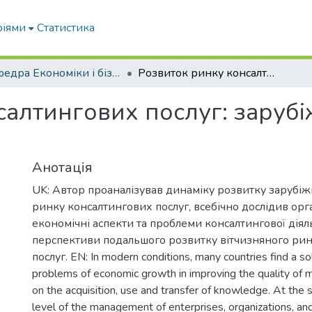
ріями
Статистика
Кафедра Економіки і бізнесу
Розвиток ринку консалтингових послуг: зарубіжний досвід і реалії України
алтингових послуг: зарубіж
Анотація
UK: Автор проаналізував динаміку розвитку зарубіжн
ринку консалтингових послуг, всебічно дослідив орг
економічні аспекти та проблеми консалтингової діял
перспективи подальшого розвитку вітчизняного ри
послуг. EN: In modern conditions, many countries find a so
problems of economic growth in improving the quality o
on the acquisition, use and transfer of knowledge. At the s
level of the management of enterprises, organizations, and