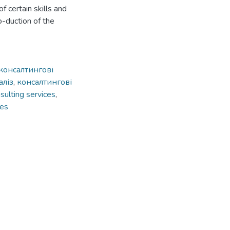
of certain skills and
o-duction of the
консалтингові
аліз
,
консалтингові
sulting services
,
ies