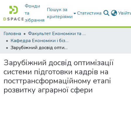
Фонди
Пошук за
та
Статистика
Увій
критеріями
зібрання
Головна
Факультет Економіки та бізнесу
Кафедра Економіки і бізнесу
Зарубіжний досвід оптимізації системи підготовки кадрів на посттрансформаційному етапі розвитку аграрної сфери
Зарубіжний досвід оптимізації
системи підготовки кадрів на
посттрансформаційному етапі
розвитку аграрної сфери