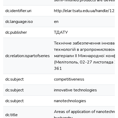
semi-finished products are develo
dc.identifier.uri
http://elar.tsatu.edu.ua/handle/
dc.language.iso
en
dc.publisher
ТДАТУ
Технічне забезпечення інновац
технологій в агропромисловому
dc.relation.ispartofseries
матеріали II Міжнародної конф
(Мелітополь, 02-27 листопада 20
361
dc.subject
сompetitiveness
dc.subject
innovative technologies
dc.subject
nanotechnologies
Areas of application of nanotechnol
dc.title