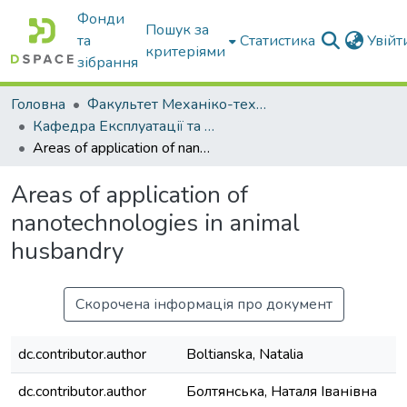
Фонди
Пошук за
та
Статистика
Увій
критеріями
зібрання
Головна
Факультет Механіко-технологічний
Кафедра Експлуатації та технічного сервісу машин
Areas of application of nanotechnologies in animal husbandry
Areas of application of
nanotechnologies in animal
husbandry
Скорочена інформація про документ
dc.contributor.author
Boltianska, Natalia
dc.contributor.author
Болтянська, Наталя Іванівна