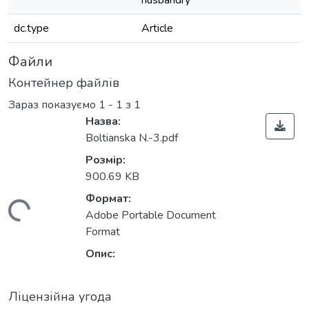
husbandry
dc.type
Article
Файли
Контейнер файлів
Зараз показуємо
1 - 1 з 1
Назва:
Boltianska N.-3.pdf
Розмір:
900.69 KB
Формат:
ажиться...
Adobe Portable Document
Format
Опис:
Ліцензійна угода