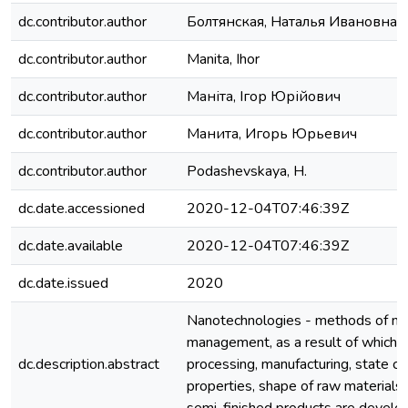
dc.contributor.author
Болтянская, Наталья Ивановна
dc.contributor.author
Manita, Ihor
dc.contributor.author
Маніта, Ігор Юрійович
dc.contributor.author
Манита, Игорь Юрьевич
dc.contributor.author
Podashevskaya, Н.
dc.date.accessioned
2020-12-04T07:46:39Z
dc.date.available
2020-12-04T07:46:39Z
dc.date.issued
2020
Nanotechnologies - methods of nan
management, as a result of which
dc.description.abstract
processing, manufacturing, state c
properties, shape of raw materials,