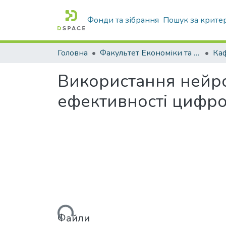
Фонди та зібрання
Пошук за крите
Головна
Факультет Економіки та бізнесу
Ка
Використання нейр
ефективності цифро
Вантажиться...
Файли