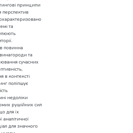
етингові принципи
я перспектив
 охарактеризовано
емі та
гулюють
торії.
ів повинна
 винагороди та
нювання сучасних
птивність,
я в контексті
инг поліпшує
ість
мні недоліки
домих рушійних сил
що для їх
ї аналітичної
іал для значного