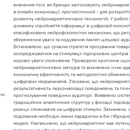
вивчення того, як бренди застосовують нейромарк
в онлайн комунікації; прогностичний – для розкритт
розвитку нейромаркетингових технологій. У роботі
динаміку сприйняття інформації в цифровій екосист
класифіковано нейрофізіологічні механізми, що ре
збереження уваги та кодування пам’яті цільової ауди
Встановлено, що сучасна стратегія просування товар
зосереджуватися на стимуляції підкіркових центрів
зорової уваги споживачів. Проведено критичне оці
нейромаркетингових методів та визначено їхню ада
економічну ефективність та методологічні обмеженн
цифрових медіаканалів. З’ясовано, що нейромаркет
результативність персоналізації повідомлень та точн
ні
прогнозування поведінки аудиторії. Виявлено систе
традиційних аналітичних структур у фіксації підсві
реакції споживачів на цифрові стимули. Зазначено, 
подолання необхідні зміни парадигми в бік гібридно
моделі. Узагальнено, що нейромаркетинг має потенц