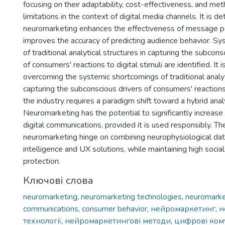
focusing on their adaptability, cost-effectiveness, and me
limitations in the context of digital media channels. It is d
neuromarketing enhances the effectiveness of message pe
improves the accuracy of predicting audience behavior. S
of traditional analytical structures in capturing the subcons
of consumers' reactions to digital stimuli are identified. It 
overcoming the systemic shortcomings of traditional analyt
capturing the subconscious drivers of consumers' reactions t
the industry requires a paradigm shift toward a hybrid anal
Neuromarketing has the potential to significantly increase
digital communications, provided it is used responsibly. Th
neuromarketing hinge on combining neurophysiological data 
intelligence and UX solutions, while maintaining high socia
protection.
Ключові слова
neuromarketing
,
neuromarketing technologies
,
neuromark
communications
,
consumer behavior
,
нейромаркетинг
,
н
технології
,
нейромаркетингові методи
,
цифрові кому