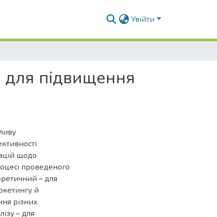
Увійти
 для підвищення
ливу
ктивності
ацій щодо
роцесі проведеного
оретичний – для
ркетингу й
ння різних
ізу – для