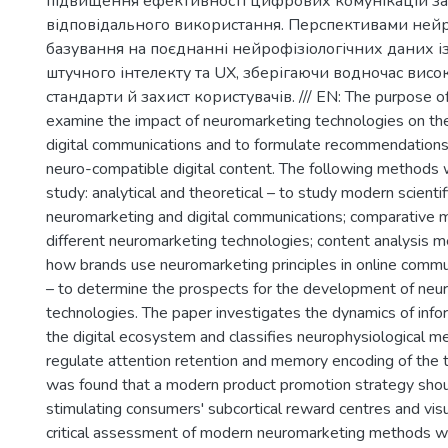
підвищення ефективності цифрових комунікацій за
відповідального використання. Перспективами ней
базування на поєднанні нейрофізіологічних даних і
штучного інтелекту та UX, зберігаючи водночас висок
стандарти й захист користувачів. /// EN: The purpose of 
examine the impact of neuromarketing technologies on the
digital communications and to formulate recommendations
neuro-compatible digital content. The following methods 
study: analytical and theoretical – to study modern scienti
neuromarketing and digital communications; comparative
different neuromarketing technologies; content analysis 
how brands use neuromarketing principles in online commu
– to determine the prospects for the development of neu
technologies. The paper investigates the dynamics of info
the digital ecosystem and classifies neurophysiological m
regulate attention retention and memory encoding of the t
was found that a modern product promotion strategy shou
stimulating consumers' subcortical reward centres and visu
critical assessment of modern neuromarketing methods w