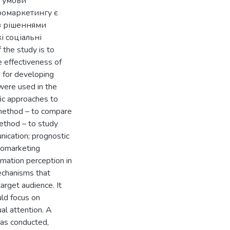
 умови
ромаркетингу є
з рішеннями
і соціальні
the study is to
 effectiveness of
 for developing
were used in the
fic approaches to
 method – to compare
method – to study
nication; prognostic
romarketing
rmation perception in
echanisms that
arget audience. It
ld focus on
al attention. A
as conducted,