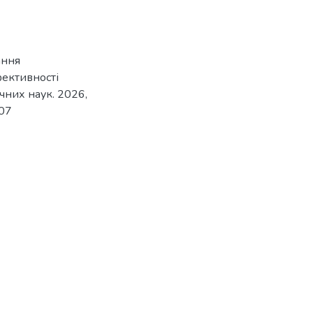
ання
ективності
чних наук. 2026,
207