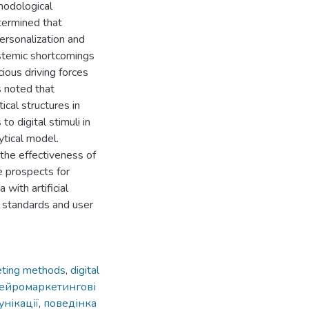
thodological
etermined that
rsonalization and
ystemic shortcomings
cious driving forces
is noted that
ical structures in
o digital stimuli in
ytical model.
 the effectiveness of
e prospects for
with artificial
l standards and user
eting methods
,
digital
ейромаркетингові
нікації
,
поведінка