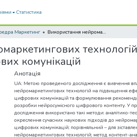
ріями
Статистика
федра Маркетинг
Використання нейромаркетингових технологій для підвищення ефективності цифрових комунікацій
омаркетингових технологій
вих комунікацій
Анотація
UA: Метою проведеного дослідження є вивчення вп
нейромаркетингових технологій на підвищення ефе
цифрових комунікацій та формулювання рекоменд
розробки нейросумісного цифрового контенту. У п
дослідження використано такі методи: аналітико-те
окреслення сучасних наукових підходів до нейрома
цифрових комунікацій; порівняльний – для зіставле
нейромаркетингових технологій; метод контент-анал