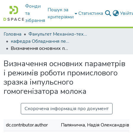
Фонди
Пошук за
та
Статистика
Увій
критеріями
зібрання
Головна
Факультет Механіко-технологічний
кафедра Обладнання переробних і харчових виробництв ім. професора Ф.Ю. Ялпачика
Визначення основних параметрів і режимів роботи промислового зразка імпульсного гомогенізатора молока
Визначення основних параметрів
і режимів роботи промислового
зразка імпульсного
гомогенізатора молока
Скорочена інформація про документ
dc.contributor.author
Паляничка, Надія Олександрівн