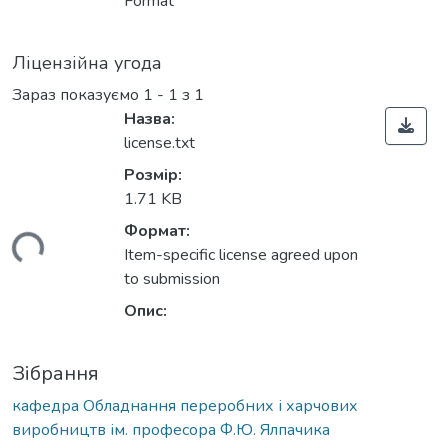
Format
Ліцензійна угода
Зараз показуємо
1 - 1 з 1
Назва:
license.txt
Розмір:
1.71 KB
Формат:
ться...
Item-specific license agreed upon
to submission
Опис:
Зібрання
кафедра Обладнання переробних і харчових
виробництв ім. професора Ф.Ю. Ялпачика