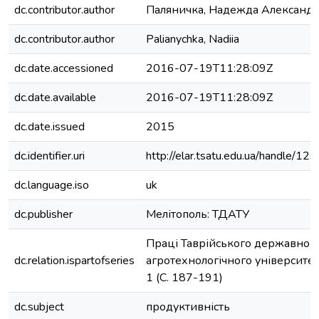
dc.contributor.author
Паляничка, Надежда Александ
dc.contributor.author
Palianychka, Nadiia
dc.date.accessioned
2016-07-19T11:28:09Z
dc.date.available
2016-07-19T11:28:09Z
dc.date.issued
2015
dc.identifier.uri
http://elar.tsatu.edu.ua/handle/
dc.language.iso
uk
dc.publisher
Мелітополь: ТДАТУ
Праці Таврійського державног
dc.relation.ispartofseries
агротехнологічного університету
1 (С. 187-191)
dc.subject
продуктивність