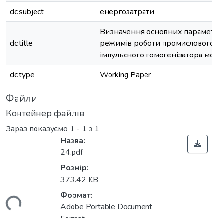
dc.subject
енергозатрати
Визначення основних параметрі
dc.title
режимів роботи промислового 
імпульсного гомогенізатора мо
dc.type
Working Paper
Файли
Контейнер файлів
Зараз показуємо
1 - 1 з 1
Назва:
24.pdf
Розмір:
373.42 KB
Формат:
ться...
Adobe Portable Document