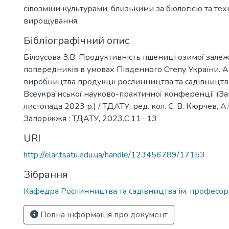
сівозміни культурами, близькими за біологією та те
вирощування.
Бібліографічний опис
Білоусова З.В. Продуктивність пшениці озимої залеж
попередників в умовах Південного Степу України. А
виробництва продукції рослинництва та садівництва
Всеукраїнської науково-практичної конференції (За
листопада 2023 р.) / ТДАТУ; ред. кол. С. В. Кюрчев, А.І
Запоріжжя : ТДАТУ, 2023.С.11- 13
URI
http://elar.tsatu.edu.ua/handle/123456789/17153
Зібрання
Кафедра Рослинництва та садівництва ім. професора
Повна інформація про документ