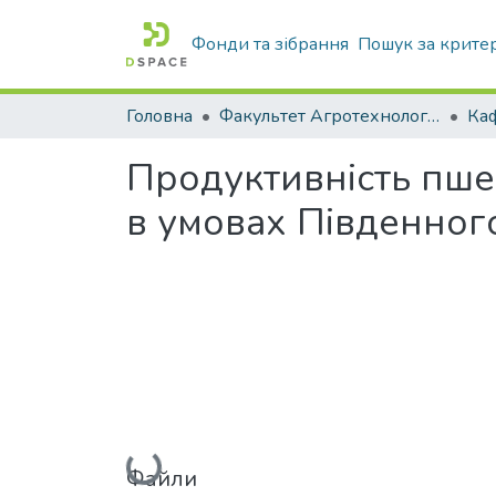
Фонди та зібрання
Пошук за крите
Головна
Факультет Агротехнологій та екології
Продуктивність пше
в умовах Південного
Вантажиться...
Файли