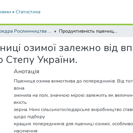
ріями
Статистика
Кафедра Рослинництва та садівництва ім. професора В.В. Калитки
Продуктивність пшениці озимої залежно від впливу попередників в умовах Південного Степу України.
ниці озимої залежно від в
 Степу України.
Анотація
Пшениця озима вимоглива до попередників. Від того
вона
змінила на полі, значною мірою залежить як величина
якість
зерна. Нині сільськогосподарське виробництво став
щодо підбору
кращих попередників для пшениці озимої, особливо,
насичення