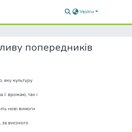
Увійти
пливу попередників
, яку культуру
 її врожаю, так і
ить нові вимоги
 за високого