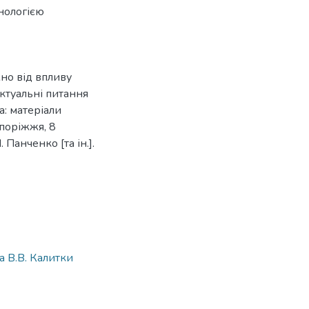
хнологією
но від впливу
ктуальні питання
: матеріали
поріжжя, 8
. Панченко [та ін.].
 В.В. Калитки