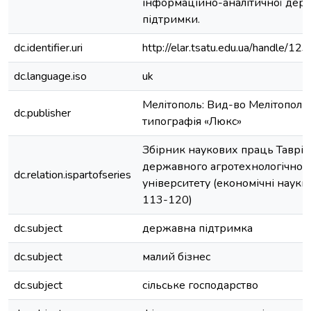
інформаційно-аналітичної дер
підтримки.
dc.identifier.uri
http://elar.tsatu.edu.ua/handle/
dc.language.iso
uk
Мелітополь: Вид-во Мелітополь
dc.publisher
типографія «Люкс»
Збірник наукових праць Таврій
державного агротехнологічног
dc.relation.ispartofseries
університету (економічні науки);
113-120)
dc.subject
державна підтримка
dc.subject
малий бізнес
dc.subject
сільське господарство