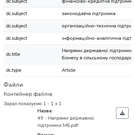
dc.subject
фінансово-кредитна підтримка
dc.subject
законодавча підтримка
dc.subject
організаційно-технічна підтри
dc.subject
інформаційно-аналітична підт
Напрями державної підтримки 
dc.title
бізнесу в сільському господарст
dc.type
Article
Файли
Контейнер файлів
Зараз показуємо
1 - 1 з 1
Назва:
49 - Напрями державної
підтримки МБ.pdf