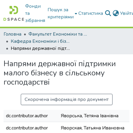
Фонди
Пошук за
та
Статистика
Увій
критеріями
зібрання
Головна
Факультет Економіки та бізнесу
Кафедра Економіки і бізнесу
Напрями державної підтримки малого бізнесу в сільському господарстві
Напрями державної підтримки
малого бізнесу в сільському
господарстві
Скорочена інформація про документ
dc.contributor.author
Яворська, Тетяна Іванівна
dc.contributor.author
Яворская, Татьяна Ивановна