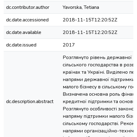
dc.contributor.author
Yavorska, Tetiana
dc.date.accessioned
2018-11-15T12:20:52Z
dc.date.available
2018-11-15T12:20:52Z
dc.date.issued
2017
Розглянуто рівень державної п
сільського господарства в розв
країнах та Україні. Виділено пе
напрями державної підтримки с
малого бізнесу в сільському гос
Визначена основна роль фінан
dc.description.abstract
кредитної підтримки та основні ї
Розглянуто особливості законо
напряму підтримки малого бізн
сільському господарстві. Реком
напрями організаційно-технічно