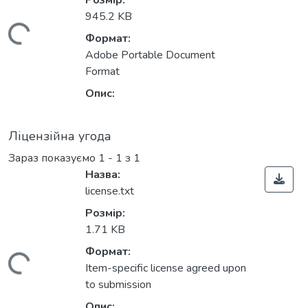
Розмір:
945.2 KB
ажиться...
Формат:
Adobe Portable Document
Format
Опис:
Ліцензійна угода
Зараз показуємо
1 - 1 з 1
Назва:
license.txt
Розмір:
1.71 KB
Формат:
ажиться...
Item-specific license agreed upon
to submission
Опис: