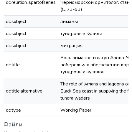
dc.relation.ispartofseries
Черноморской орнитолог. станц
(С. 73-93)
dc.subject
лиманы
dc.subject
тундровые кулики
dc.subject
миграция
Роль лиманов и лагун Азово-Ч
dc.title
побережья в обеспечении кор
тундровых куликов
The role of lymans and lagoons of
dc.title.alternative
Black Sea coast in supplying the f
tundra waders
dc.type
Working Paper
Файли