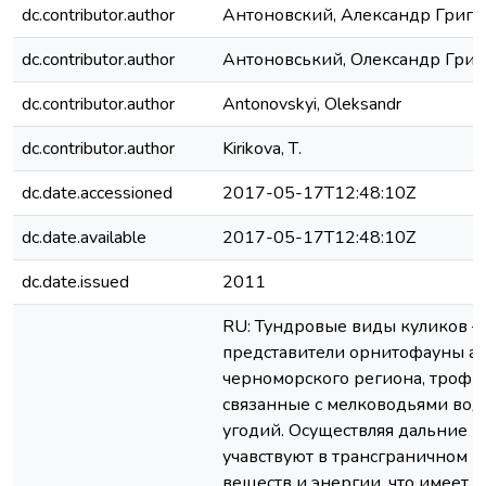
dc.contributor.author
Антоновский, Александр Григо
dc.contributor.author
Антоновський, Олександр Григ
dc.contributor.author
Antonovskyi, Oleksandr
dc.contributor.author
Kirikova, Т.
dc.date.accessioned
2017-05-17T12:48:10Z
dc.date.available
2017-05-17T12:48:10Z
dc.date.issued
2011
RU: Тундровые виды куликов –
представители орнитофауны аз
черноморского региона, трофи
связанные с мелководьями во
угодий. Осуществляя дальние м
учавствуют в трансграничном 
веществ и энергии, что имеет 