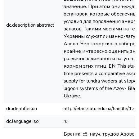
значение. При этом они нуждаю
остановок, которые обеспечива
условия для пополнения энерге
dc.description.abstract
запасов. Такими местами на те
Украины служат лиманно-лагу
Азово-Черноморского побереж
крайне интересно оценить зна
различных лиманов и лагун в 
кормом этих птиц. EN: This study f
time presents a comparative asse
supply for tundra waders at stopov
lagoon systems of the Azov- Black
Ukraine.
dc.identifier.uri
http://elar.tsatu.edu.ua/handle/
dc.language.iso
ru
Бранта: сб. науч. трудов Азово-