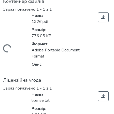
Контейнер файлів
Зараз показуємо
1 - 1 з 1
Назва:
1326.pdf
Розмір:
776.05 KB
Формат:
ажиться...
Adobe Portable Document
Format
Опис:
Ліцензійна угода
Зараз показуємо
1 - 1 з 1
Назва:
license.txt
Розмір: