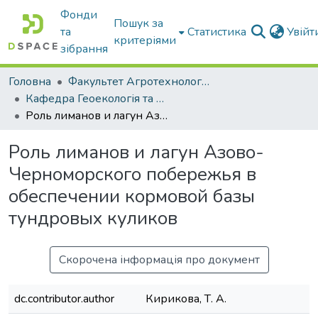
Фонди
Пошук за
та
Статистика
Увій
критеріями
зібрання
Головна
Факультет Агротехнологій та екології
Кафедра Геоекологія та землеустрій
Роль лиманов и лагун Азово-Черноморского побережья в обеспечении кормовой базы тундровых куликов
Роль лиманов и лагун Азово-
Черноморского побережья в
обеспечении кормовой базы
тундровых куликов
Скорочена інформація про документ
dc.contributor.author
Кирикова, Т. А.