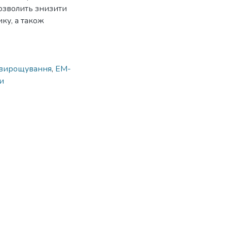
озволить знизити
ку, а також
 вирощування
,
ЕМ-
и