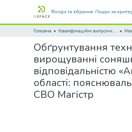
Фонди та зібрання
Пошук за крите
Головна
Кваліфікаційні випускні роботи бакалаврів і магістрів
Маг
Обґрунтування техн
вирощуванні соняшн
відповідальністю «А
області: пояснювал
СВО Магістр