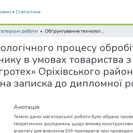
ріями
Статистика
істерські роботи
Обґрунтування технологічного процесу обробітку ґрунту при вирощуванні соняшнику в умовах товариства з обмеженою відповідальністю «Агротех» Оріхівського району Запорізької області: пояснювальна записка до дипломної роботи здобувача СВО Магістр
ологічного процесу обробі
ику в умовах товариства 
гротех» Оріхівського район
ьна записка до дипломної 
Анотація
Темою даної магістерської роботи було обрано про
теоретичних досліджень щодо впливу конструктивн
агрегату для внесення ЕМ-препаратів при проведен