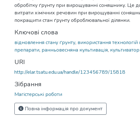
обробітку ґрунту при вирощуванні соняшнику. Це д
витрати хімічних речовин при вирощуванні соняшни
покращити стан ґрунту оброблювальної ділянки.
Ключові слова
відновлення стану ґрунту
,
використання технологій
препарати
,
ранньовесняна культивація
,
культиватор
URI
http://elar.tsatu.edu.ua/handle/123456789/15818
Зібрання
Магістерські роботи
Повна інформація про документ