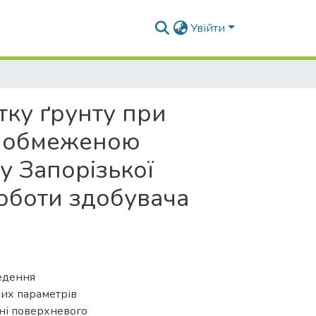
Увійти
тку ґрунту при
з обмеженою
у Запорізької
роботи здобувача
ведення
их параметрів
ні поверхневого