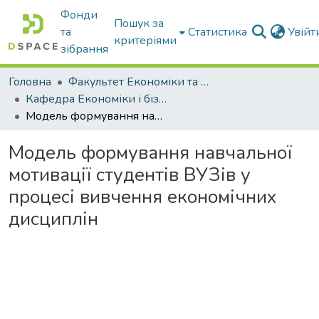
Фонди
Пошук за
та
Статистика
Увій
критеріями
зібрання
Головна
Факультет Економіки та бізнесу
Кафедра Економіки і бізнесу
Модель формування навчальної мотивації студентів ВУЗів у процесі вивчення економічних дисциплін
Модель формування навчальної
мотивації студентів ВУЗів у
процесі вивчення економічних
дисциплін