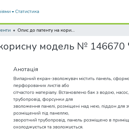
ріями
Статистика
тенти
Опис до патенту на корисну модель № 146670 "Випарний екран-зволожувач"
 корисну модель № 146670
Анотація
Випарний екран-зволожувач містить панель, сформ
перфорованих листів або
сітчастого матеріалу. Встановлено бак з водою, насос
трубопровід, форсунки для
зволоження панелі, розміщені над нею, піддон для з
розміщений під панеллю,
зворотний трубопровід, панель розміщено в приміщ
охолоджується та зволожується.