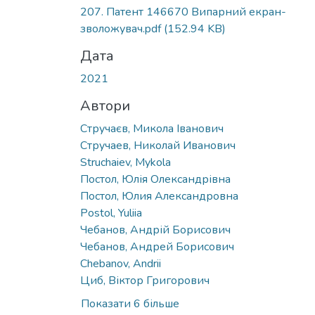
Вантажиться...
207. Патент 146670 Випарний екран-
зволожувач.pdf
(152.94 KB)
Дата
2021
Автори
Стручаєв, Микола Іванович
Стручаев, Николай Иванович
Struchaiev, Mykola
Постол, Юлія Олександрівна
Постол, Юлия Александровна
Postol, Yuliia
Чебанов, Андрій Борисович
Чебанов, Андрей Борисович
Chebanov, Andrii
Циб, Віктор Григорович
Показати 6 більше