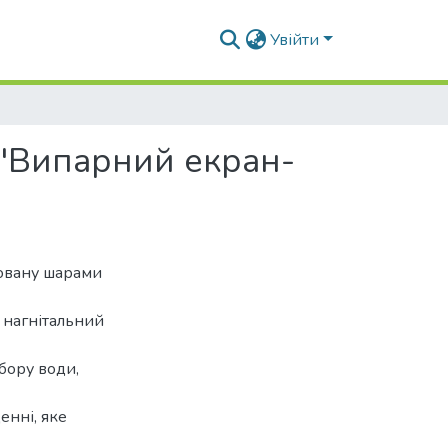
Увійти
 "Випарний екран-
овану шарами
, нагнітальний
бору води,
енні, яке