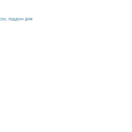
сос
,
піддон для