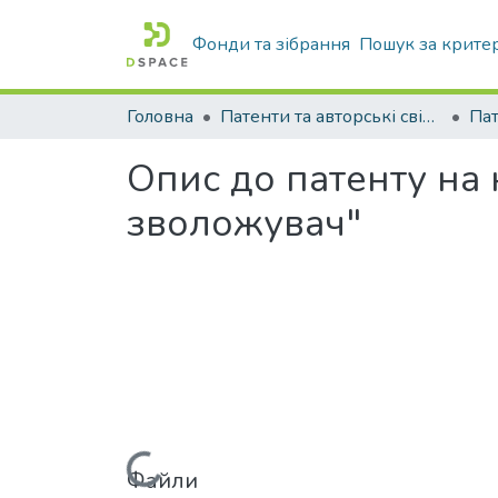
Фонди та зібрання
Пошук за крите
Головна
Патенти та авторські свідоцтва
Па
Опис до патенту на
зволожувач"
Файли