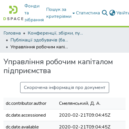
Фонди
Пошук за
та
Статистика
Увій
критеріями
зібрання
Головна
Конференції, збірки, публікації молодих вчених і здобувачів : магістрів, бакалаврів, аспірантів.
Публікації здобувачів (бакалаврів. магістрів, аспірантів)
Управління робочим капіталом підприємства
Управління робочим капіталом
підприємства
Скорочена інформація про документ
dc.contributor.author
Смелянський, Д. А.
dc.date.accessioned
2020-02-21T09:04:45Z
dc.date.available
2020-02-21T09:04:45Z