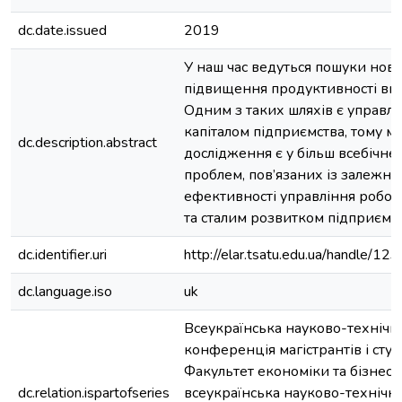
dc.date.issued
2019
У наш час ведуться пошуки нов
підвищення продуктивності ви
Одним з таких шляхів є управл
капіталом підприємства, тому м
dc.description.abstract
дослідження є у більш всебічне
проблем, пов’язаних із залежні
ефективності управління робоч
та сталим розвитком підприємст
dc.identifier.uri
http://elar.tsatu.edu.ua/handle/
dc.language.iso
uk
Всеукраїнська науково-технічн
конференція магістрантів і сту
Факультет економіки та бізнесу:
dc.relation.ispartofseries
всеукраїнська науково-технічн