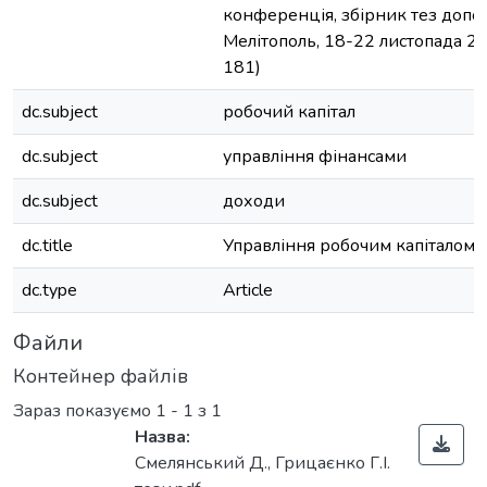
конференція, збірник тез допов
Мелітополь, 18-22 листопада 201
181)
dc.subject
робочий капітал
dc.subject
управління фінансами
dc.subject
доходи
dc.title
Управління робочим капіталом 
dc.type
Article
Файли
Контейнер файлів
Зараз показуємо
1 - 1 з 1
Назва:
Смелянський Д., Грицаєнко Г.І.