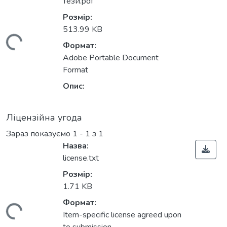
тези.pdf
Розмір:
513.99 KB
Вантажиться...
Формат:
Adobe Portable Document
Format
Опис:
Ліцензійна угода
Зараз показуємо
1 - 1 з 1
Назва:
license.txt
Розмір:
1.71 KB
Формат:
Item-specific license agreed upon