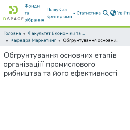
Фонди
Пошук за
та
Статистика
Увій
критеріями
зібрання
Головна
Факультет Економіки та бізнесу
Кафедра Маркетинг
Обгрунтування основних етапів організаціїї промислового рибництва та його ефективності
Обгрунтування основних етапів
організаціїї промислового
рибництва та його ефективності