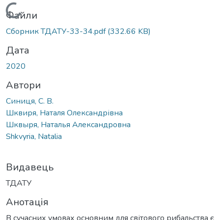
Вантажиться...
Файли
Сборник ТДАТУ-33-34.pdf
(332.66 KB)
Дата
2020
Автори
Синиця, С. В.
Шквиря, Наталя Олександрівна
Шквыря, Наталья Александровна
Shkvyria, Natalia
Видавець
ТДАТУ
Анотація
В сучасних умовах основним для світового рибальства є